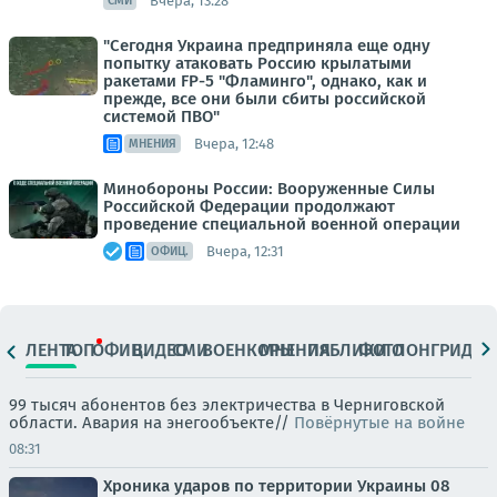
Вчера, 13:28
СМИ
"Сегодня Украина предприняла еще одну
попытку атаковать Россию крылатыми
ракетами FP-5 "Фламинго", однако, как и
прежде, все они были сбиты российской
системой ПВО"
Вчера, 12:48
МНЕНИЯ
Минобороны России: Вооруженные Силы
Российской Федерации продолжают
проведение специальной военной операции
Вчера, 12:31
ОФИЦ.
ЛЕНТА
ТОП
ОФИЦ.
ВИДЕО
СМИ
ВОЕНКОРЫ
МНЕНИЯ
ПАБЛИКИ
ФОТО
ЛОНГРИДЫ
99 тысяч абонентов без электричества в Черниговской
области. Авария на энегообъекте//
Повёрнутые на войне
08:31
Хроника ударов по территории Украины 08