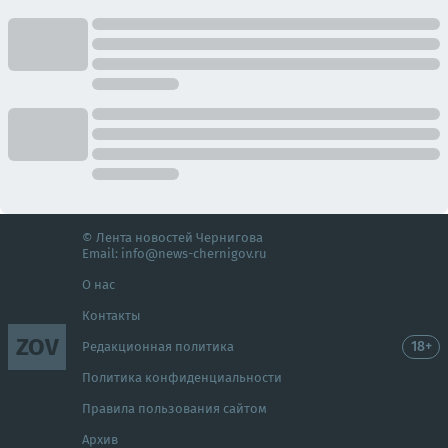
© Лента новостей Чернигова
Email:
info@news-chernigov.ru
О нас
Контакты
ZOV
18+
Редакционная политика
Политика конфиденциальности
Правила пользования сайтом
Архив