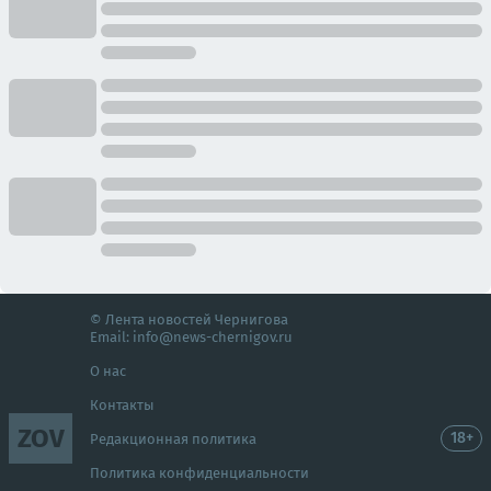
© Лента новостей Чернигова
Email:
info@news-chernigov.ru
О нас
Контакты
ZOV
18+
Редакционная политика
Политика конфиденциальности