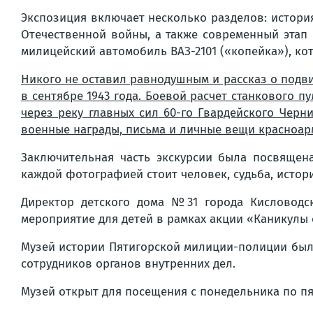
Экспозиция включает несколько разделов: истори
Отечественной войны, а также современный этап
милицейский автомобиль ВАЗ-2101 («копейка»), кот
Никого не оставил равнодушным и рассказ о подв
в сентябре 1943 года. Боевой расчет станкового 
через реку главных сил 60-го Гвардейского Черн
военные награды, письма и личные вещи красноар
Заключительная часть экскурсии была посвящен
каждой фотографией стоит человек, судьба, истори
Директор детского дома №31 города Кисловодс
мероприятие для детей в рамках акции «Каникулы
Музей истории Пятигорской милиции-полиции был 
сотрудников органов внутренних дел.
Музей открыт для посещения с понедельника по п