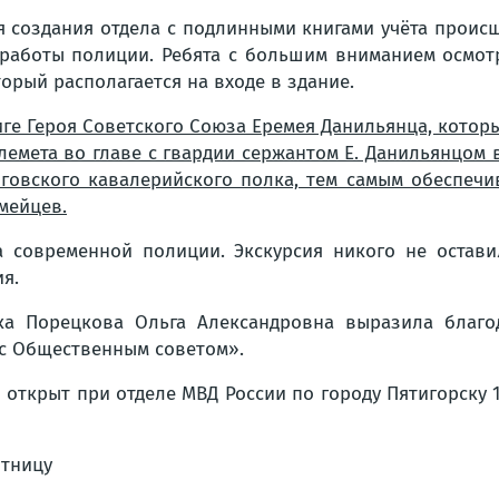
я создания отдела с подлинными книгами учёта проис
 работы полиции. Ребята с большим вниманием осмотр
орый располагается на входе в здание.
иге Героя Советского Союза Еремея Данильянца, кото
пулемета во главе с гвардии сержантом Е. Данильянцом
иговского кавалерийского полка, тем самым обеспечи
мейцев.
а современной полиции. Экскурсия никого не остави
я.
ка Порецкова Ольга Александровна выразила благод
 с Общественным советом».
открыт при отделе МВД России по городу Пятигорску 1
ятницу