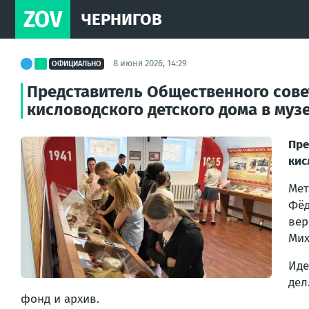
ZOV
ЧЕРНИГОВ
8 июня 2026, 14:29
ОФИЦИАЛЬНО
Представитель Общественного сове
кисловодского детского дома в муз
Пре
кис
Мет
Фёд
вер
Мих
Иде
дел
фонд и архив.