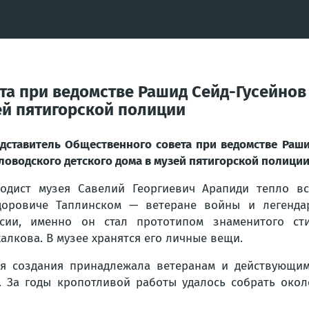
та при ведомстве Рашид Сейд-Гусейнов
ей пятигорской полиции
дставитель Общественного совета при ведомстве Раши
ловодского детского дома в музей пятигорской полици
одист музея Савелий Георгиевич Арапиди тепло вс
оровиче Таплинском — ветеране войны и легендар
сии, именно он стал прототипом знаменитого ст
алкова. В музее хранятся его личные вещи.
я создания принадлежала ветеранам и действующим
. За годы кропотливой работы удалось собрать окол