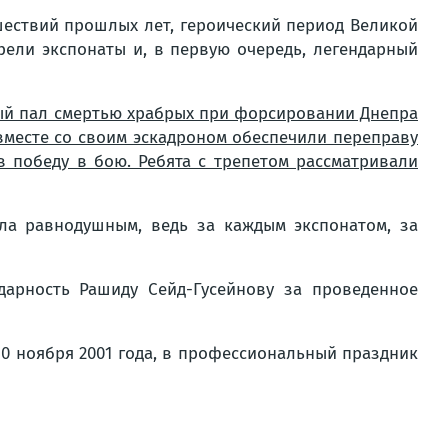
шествий прошлых лет, героический период Великой
ели экспонаты и, в первую очередь, легендарный
рый пал смертью храбрых при форсировании Днепра
 вместе со своим эскадроном обеспечили переправу
в победу в бою. Ребята с трепетом рассматривали
ла равнодушным, ведь за каждым экспонатом, за
арность Рашиду Сейд-Гусейнову за проведенное
0 ноября 2001 года, в профессиональный праздник