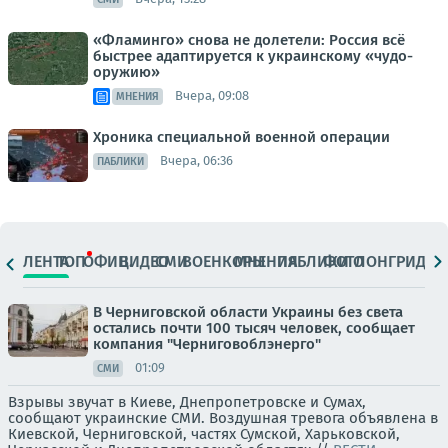
«Фламинго» снова не долетели: Россия всё
быстрее адаптируется к украинскому «чудо-
оружию»
Вчера, 09:08
МНЕНИЯ
Хроника специальной военной операции
Вчера, 06:36
ПАБЛИКИ
ЛЕНТА
ТОП
ОФИЦ.
ВИДЕО
СМИ
ВОЕНКОРЫ
МНЕНИЯ
ПАБЛИКИ
ФОТО
ЛОНГРИДЫ
В Черниговской области Украины без света
остались почти 100 тысяч человек, сообщает
компания "Черниговоблэнерго"
01:09
СМИ
Взрывы звучат в Киеве, Днепропетровске и Сумах,
сообщают украинские СМИ. Воздушная тревога объявлена в
Киевской, Черниговской, частях Сумской, Харьковской,