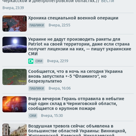
Черкасской и Днепропетровской областях.//
ВЕСТИ
Вчера, 23:39
Хроника специальной военной операции
Вчера, 22:55
ПАБЛИКИ
Украине не дадут производить ракеты для
Patriot на своей территории, даже если страна
получит лицензии на них, — пишут украинские
СМИ
Вчера, 22:19
СМИ
Сообщается, что в ночь на сегодня Украина
вновь запустила +-5 "Фламинго", но
безрезультатно
Вчера, 16:06
ПАБЛИКИ
Вчера вечером Герань отправила в небытие
ещё один склад в Черниговской области,
сообщается о крупном пожаре
Вчера, 15:30
СМИ
Воздушная тревога сейчас объявлена в
большинстве областей Украины: Винницкой,
Житомирской, Киевской, Николаевской,