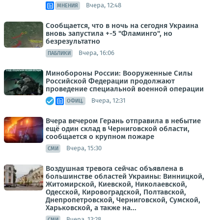
Вчера, 12:48
МНЕНИЯ
Сообщается, что в ночь на сегодня Украина
вновь запустила +-5 "Фламинго", но
безрезультатно
Вчера, 16:06
ПАБЛИКИ
Минобороны России: Вооруженные Силы
Российской Федерации продолжают
проведение специальной военной операции
Вчера, 12:31
ОФИЦ.
Вчера вечером Герань отправила в небытие
ещё один склад в Черниговской области,
сообщается о крупном пожаре
Вчера, 15:30
СМИ
Воздушная тревога сейчас объявлена в
большинстве областей Украины: Винницкой,
Житомирской, Киевской, Николаевской,
Одесской, Кировоградской, Полтавской,
Днепропетровской, Черниговской, Сумской,
Харьковской, а также на...
Вчера, 13:28
СМИ