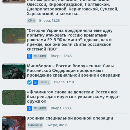
Одесской, Кировоградской, Полтавской,
Днепропетровской, Черниговской, Сумской,
Харьковской, а также на...
Вчера, 13:28
СМИ
"Сегодня Украина предприняла еще одну
попытку атаковать Россию крылатыми
ракетами FP-5 "Фламинго", однако, как и
прежде, все они были сбиты российской
системой ПВО"
Вчера, 12:48
МНЕНИЯ
Минобороны России: Вооруженные Силы
Российской Федерации продолжают
проведение специальной военной операции
Вчера, 12:31
ОФИЦ.
«Фламинго» снова не долетели: Россия всё
быстрее адаптируется к украинскому «чудо-
оружию»
Вчера, 09:08
МНЕНИЯ
Хроника специальной военной операции
Вчера, 06:36
ПАБЛИКИ