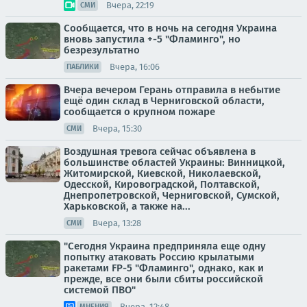
Вчера, 22:19
СМИ
Сообщается, что в ночь на сегодня Украина
вновь запустила +-5 "Фламинго", но
безрезультатно
Вчера, 16:06
ПАБЛИКИ
Вчера вечером Герань отправила в небытие
ещё один склад в Черниговской области,
сообщается о крупном пожаре
Вчера, 15:30
СМИ
Воздушная тревога сейчас объявлена в
большинстве областей Украины: Винницкой,
Житомирской, Киевской, Николаевской,
Одесской, Кировоградской, Полтавской,
Днепропетровской, Черниговской, Сумской,
Харьковской, а также на...
Вчера, 13:28
СМИ
"Сегодня Украина предприняла еще одну
попытку атаковать Россию крылатыми
ракетами FP-5 "Фламинго", однако, как и
прежде, все они были сбиты российской
системой ПВО"
Вчера, 12:48
МНЕНИЯ