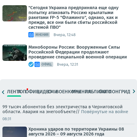
"Сегодня Украина предприняла еще одну
попытку атаковать Россию крылатыми
ракетами FP-5 "Фламинго", однако, как и
прежде, все они были сбиты российской
системой ПВО"
Вчера, 12:48
МНЕНИЯ
Минобороны России: Вооруженные Силы
Российской Федерации продолжают
проведение специальной военной операции
Вчера, 12:31
ОФИЦ.
ЛЕНТА
ТОП
ОФИЦ.
ВИДЕО
СМИ
ВОЕНКОРЫ
МНЕНИЯ
ПАБЛИКИ
ФОТО
ЛОНГРИДЫ
99 тысяч абонентов без электричества в Черниговской
области. Авария на энегообъекте//
Повёрнутые на войне
08:31
Хроника ударов по территории Украины 08
августа 2026 – 09 августа 2026 года