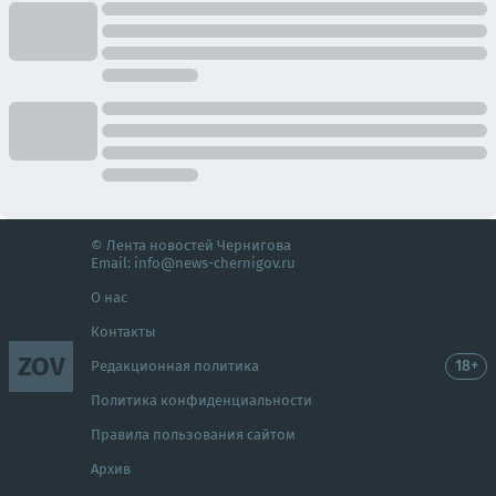
© Лента новостей Чернигова
Email:
info@news-chernigov.ru
О нас
Контакты
ZOV
18+
Редакционная политика
Политика конфиденциальности
Правила пользования сайтом
Архив