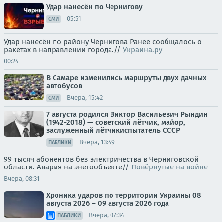
Удар нанесён по Чернигову
05:51
СМИ
Удар нанесён по району Чернигова Ранее сообщалось о
ракетах в направлении города.//
Украина.ру
00:24
В Самаре изменились маршруты двух дачных
автобусов
Вчера, 15:42
СМИ
7 августа родился Виктор Васильевич Рындин
(1942-2018) — советский лётчик, майор,
заслуженный лётчикиспытатель СССР
Вчера, 13:49
ПАБЛИКИ
99 тысяч абонентов без электричества в Черниговской
области. Авария на энегообъекте//
Повёрнутые на войне
Вчера, 08:31
Хроника ударов по территории Украины 08
августа 2026 – 09 августа 2026 года
Вчера, 07:34
ПАБЛИКИ