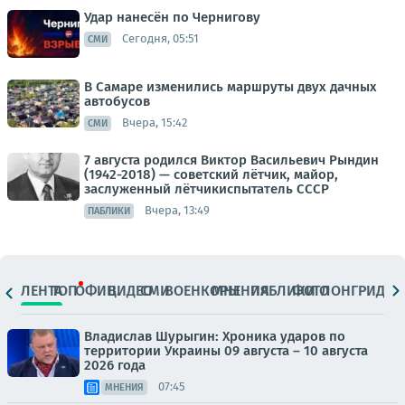
Удар нанесён по Чернигову
Сегодня, 05:51
СМИ
В Самаре изменились маршруты двух дачных
автобусов
Вчера, 15:42
СМИ
7 августа родился Виктор Васильевич Рындин
(1942-2018) — советский лётчик, майор,
заслуженный лётчикиспытатель СССР
Вчера, 13:49
ПАБЛИКИ
ЛЕНТА
ТОП
ОФИЦ.
ВИДЕО
СМИ
ВОЕНКОРЫ
МНЕНИЯ
ПАБЛИКИ
ФОТО
ЛОНГРИДЫ
Владислав Шурыгин: Хроника ударов по
территории Украины 09 августа – 10 августа
2026 года
07:45
МНЕНИЯ