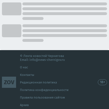
© Лента новостей Чернигова
Email:
info@news-chernigov.ru
О нас
Контакты
ZOV
18+
Редакционная политика
Политика конфиденциальности
Правила пользования сайтом
Архив