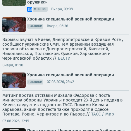
оружию»
Вчера, 09:08
МНЕНИЯ
Хроника специальной военной операции
Вчера, 06:36
ПАБЛИКИ
Взрывы звучат в Киеве, Днепропетровске и Кривом Роге ,
сообщают украинские СМИ. Тем временем воздушная
тревога объявлена в Днепропетровской, Киевской,
Николаевской, Полтавской, Сумской, Харьковской и
Черниговской областях.//
ВЕСТИ
Вчера, 01:10
Хроника специальной военной операции
07.08.2026, 23:42
ПАБЛИКИ
Митинг против отставки Михаила Федорова с поста
министра обороны Украины проходит 23-й день подряд в
Киеве, следует из подсчетов ТАСС. Помимо Киева и
Харькова, акции протеста также проходят в Одессе,
Полтаве, Ровно, Чернигове и во Львове.//
ТАСС / Мир
07.08.2026, 22:15
Пора готовить Чернигов к круговой обороне –