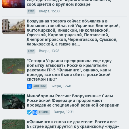
сообщается о крупном пожаре
Вчера, 15:30
СМИ
Воздушная тревога сейчас объявлена в
большинстве областей Украины: Винницкой,
Житомирской, Киевской, Николаевской,
Одесской, Кировоградской, Полтавской,
Днепропетровской, Черниговской, Сумской,
Харьковской, а также на...
Вчера, 13:28
СМИ
"Сегодня Украина предприняла еще одну
попытку атаковать Россию крылатыми
ракетами FP-5 "Фламинго", однако, как и
прежде, все они были сбиты российской
системой ПВО"
Вчера, 12:48
МНЕНИЯ
Минобороны России: Вооруженные Силы
Российской Федерации продолжают
проведение специальной военной операции
Вчера, 12:31
ОФИЦ.
«Фламинго» снова не долетели: Россия всё
быстрее адаптируется к украинскому «чудо-