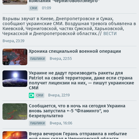
компания "Черниговоблэнерго"
01:09
СМИ
Взрывы звучат в Киеве, Днепропетровске и Сумах,
сообщают украинские СМИ. Воздушная тревога объявлена в
Киевской, Черниговской, частях Сумской, Харьковской,
Черкасской и Днепропетровской областях.//
ВЕСТИ
Вчера, 23:39
Хроника специальной военной операции
Вчера, 22:55
ПАБЛИКИ
Украине не дадут производить ракеты для
Patriot на своей территории, даже если страна
получит лицензии на них, — пишут украинские
СМИ
Вчера, 22:19
СМИ
Сообщается, что в ночь на сегодня Украина
вновь запустила +-5 "Фламинго", но
безрезультатно
Вчера, 16:06
ПАБЛИКИ
Вчера вечером Герань отправила в небытие
ещё один склад в Черниговской области,