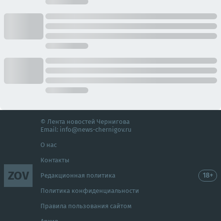
© Лента новостей Чернигова
Email:
info@news-chernigov.ru
О нас
Контакты
ZOV
18+
Редакционная политика
Политика конфиденциальности
Правила пользования сайтом