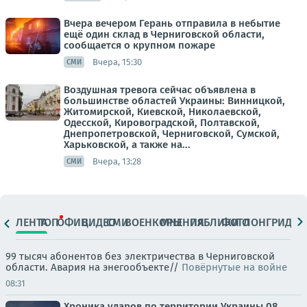
Вчера вечером Герань отправила в небытие
ещё один склад в Черниговской области,
сообщается о крупном пожаре
Вчера, 15:30
СМИ
Воздушная тревога сейчас объявлена в
большинстве областей Украины: Винницкой,
Житомирской, Киевской, Николаевской,
Одесской, Кировоградской, Полтавской,
Днепропетровской, Черниговской, Сумской,
Харьковской, а также на...
Вчера, 13:28
СМИ
ЛЕНТА
ТОП
ОФИЦ.
ВИДЕО
СМИ
ВОЕНКОРЫ
МНЕНИЯ
ПАБЛИКИ
ФОТО
ЛОНГРИДЫ
99 тысяч абонентов без электричества в Черниговской
области. Авария на энегообъекте//
Повёрнутые на войне
08:31
Хроника ударов по территории Украины 08