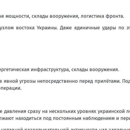
е мощности, склады вооружения, логистика фронта.
злом востока Украины. Даже единичные удары по э
ргетическая инфраструктура, склады вооружения.
е явной угрозы непосредственно перед прилётами. По
операции.
е давления сразу на нескольких уровнях украинской 
лжают находиться под постоянным наблюдением и пер
 недавней разведывательной активности над западным