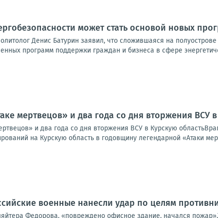
ергобезопасности может стать основой новых про
политолог Денис Батурин заявил, что сложившаяся на полуострове
венных программ поддержки граждан и бизнеса в сфере энергетиче
таке мертвецов» и два года со дня вторжения ВСУ 
мертвецов» и два года со дня вторжения ВСУ в Курскую областьВра
рований на Курскую область в годовщину легендарной «Атаки мерт
сийские военные нанесли удар по целям противн
ляйтера Федорова, «повреждено офисное здание, начался пожар».