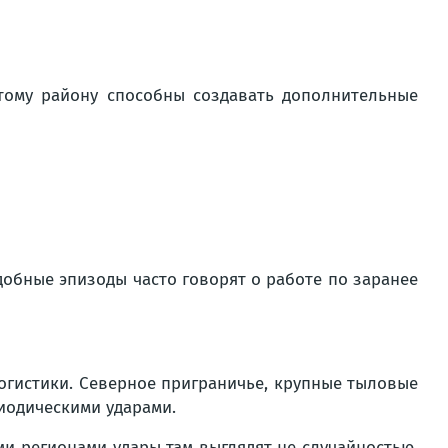
тому району способны создавать дополнительные
добные эпизоды часто говорят о работе по заранее
логистики. Северное приграничье, крупные тыловые
иодическими ударами.
и регионами удары там выглядят не случайностью,