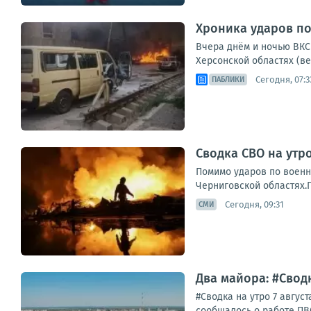
Хроника ударов по 
Вчера днём и ночью ВКС 
Херсонской областях (ве
Сегодня, 07:3
ПАБЛИКИ
Сводка СВО на утро
Помимо ударов по военн
Черниговской областях.П
Сегодня, 09:31
СМИ
Два майора: #Сводк
#Сводка на утро 7 авгу
сообщалось о работе ПВО