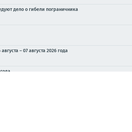
едуют дело о гибели пограничника
вгуста – 07 августа 2026 года
 года
и удар по целям противника в Запорожье
на.ру":