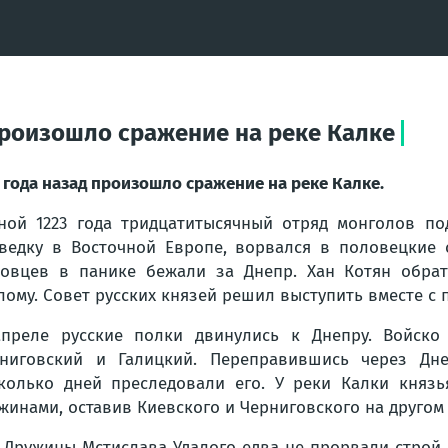
произошло сражение на реке Калке
 года назад произошло сражение на реке Калке.
ной 1223 года тридцатитысячный отряд монголов п
ведку в Восточной Европе, ворвался в половецкие 
овцев в панике бежали за Днепр. Хан Котян обра
лому. Совет русских князей решил выступить вместе с
преле русские полки двинулись к Днепру. Войско
ниговский и Галицкий. Переправившись через Дне
колько дней преследовали его. У реки Калки князь
жинами, оставив Киевского и Черниговского на другом 
. Дружины Мстислава Удалого едва не прорвали строй 