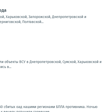
ода
ой, Харьковской, Запорожской, Днепропетровской и
рниговской, Полтавской...
ли объекты ВСУ в Днепропетровской, Сумской, Харьковской и
сь в...
150 сбитых оад нашими регионами БПЛА противника. Ночью
к вечеру потушили горевшие...