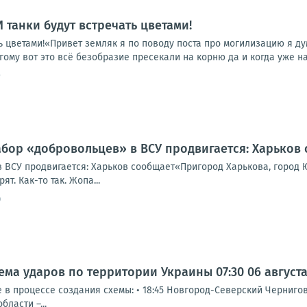
 И танки будут встречать цветами!
ать цветами!«Привет земляк я по поводу поста про могилизацию я д
гому вот это всё безобразие пресекали на корню да и когда уже на
9
абор «добровольцев» в ВСУ продвигается: Харьков
 ВСУ продвигается: Харьков сообщает«Пригород Харькова, город Ю
т. Как-то так. Жопа...
0
а ударов по территории Украины 07:30 06 августа 2
 процессе создания схемы: • 18:45 Новгород-Северский Черниговс
ласти –...