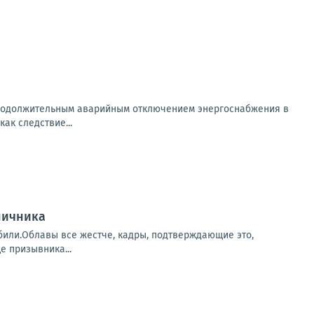
 продолжительным аварийным отключением энергоснабжения в
ак следствие...
ничника
убили.Облавы все жестче, кадры, подтверждающие это,
е призывника...