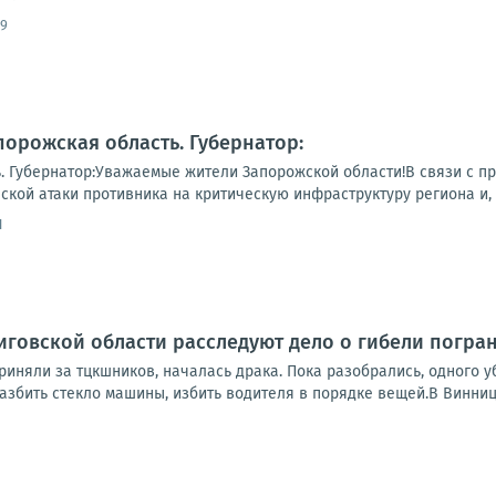
49
порожская область. Губернатор:
ь. Губернатор:Уважаемые жители Запорожской области!В связи с
ской атаки противника на критическую инфраструктуру региона и, к
1
иговской области расследуют дело о гибели погра
риняли за тцкшников, началась драка. Пока разобрались, одного 
азбить стекло машины, избить водителя в порядке вещей.В Винниц