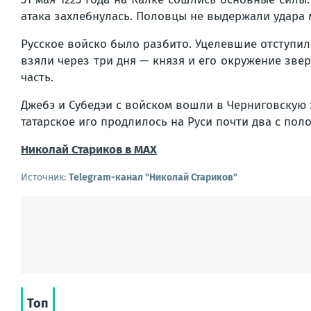
атака захлебнулась. Половцы не выдержали удара
Русское войско было разбито. Уцелевшие отступил
взяли через три дня — князя и его окружение зве
часть.
Джебэ и Субедэи с войском вошли в Черниговскую 
татарское иго продлилось на Руси почти два с поло
Николай Стариков
в MAX
Источник:
Telegram-канал "Николай Стариков"
Топ