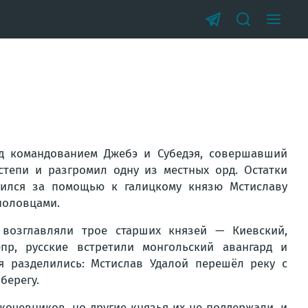
од командованием Джебэ и Субедэя, совершавший
степи и разгромил одну из местных орд. Остатки
тился за помощью к галицкому князю Мстиславу
 половцами.
 возглавляли трое старших князей — Киевский,
пр, русские встретили монгольский авангард и
я разделились: Мстислав Удалой перешёл реку с
берегу.
кочевников, но другие князья их не поддержали, и