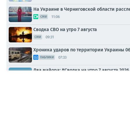
На Украине в Черниговской области рассл
11:06
СМИ
Сводка СВО на утро 7 августа
09:31
СМИ
Хроника ударов по территории Украины 06 а
07:33
ПАБЛИКИ
Два майора: #Сводка на утро 7 августа 2026
07:03
ПАБЛИКИ
СПЕЦОПЕРАЦИЯ Российские военные нанесл
02:21
ПАБЛИКИ
Фронтовая сводка за день от канала "Украи
00:16
СМИ