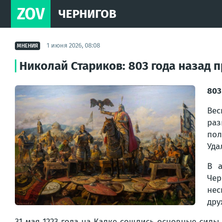
ZOV
ЧЕРНИГОВ
1 июня 2026, 08:08
МНЕНИЯ
Николай Стариков: 803 года назад 
803
Вес
раз
пол
Уда
В а
Чер
нес
дру
31 мая 1223 года на Калке сошлись основные силы