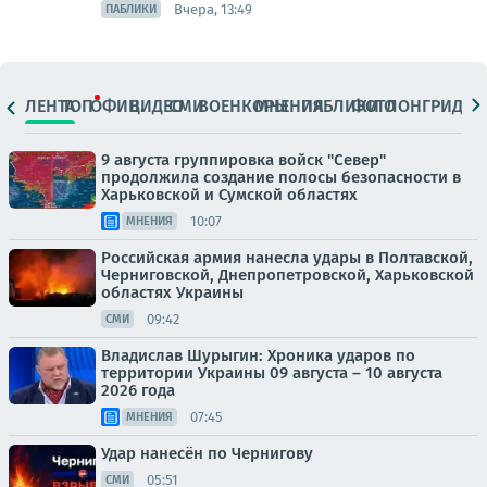
Вчера, 13:49
ПАБЛИКИ
ЛЕНТА
ТОП
ОФИЦ.
ВИДЕО
СМИ
ВОЕНКОРЫ
МНЕНИЯ
ПАБЛИКИ
ФОТО
ЛОНГРИДЫ
9 августа группировка войск "Север"
продолжила создание полосы безопасности в
Харьковской и Сумской областях
10:07
МНЕНИЯ
Российская армия нанесла удары в Полтавской,
Черниговской, Днепропетровской, Харьковской
областях Украины
09:42
СМИ
Владислав Шурыгин: Хроника ударов по
территории Украины 09 августа – 10 августа
2026 года
07:45
МНЕНИЯ
Удар нанесён по Чернигову
05:51
СМИ