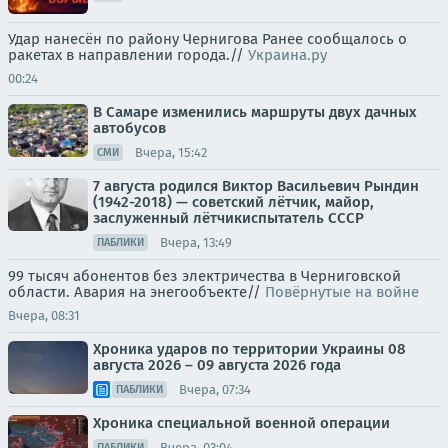
Удар нанесён по району Чернигова Ранее сообщалось о
ракетах в направлении города.//
Украина.ру
00:24
В Самаре изменились маршруты двух дачных
автобусов
Вчера, 15:42
СМИ
7 августа родился Виктор Васильевич Рындин
(1942-2018) — советский лётчик, майор,
заслуженный лётчикиспытатель СССР
Вчера, 13:49
ПАБЛИКИ
99 тысяч абонентов без электричества в Черниговской
области. Авария на энегообъекте//
Повёрнутые на войне
Вчера, 08:31
Хроника ударов по территории Украины 08
августа 2026 – 09 августа 2026 года
Вчера, 07:34
ПАБЛИКИ
Хроника специальной военной операции
Вчера, 03:04
ПАБЛИКИ