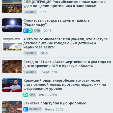
СПЕЦОПЕРАЦИЯ Российские военные нанесли
удар по целям противника в Запорожье
02:21
ПАБЛИКИ
Фронтовая сводка за день от канала
"Украина.ру":
00:16
СМИ
А кто-то сомневался? Или думали, что внатуре
детское питание голодающим детишкам
Чернигова везут?
00:10
ПАБЛИКИ
Сегодня 111 лет «Атаке мертвецов» и два года со
дня вторжения ВСУ в Курскую область
Вчера, 23:09
ПАБЛИКИ
Крымский опыт энергобезопасности может
стать основой новых программ поддержки на
федеральном уровне
Вчера, 22:36
СМИ
Зачистка подступов к Доброполью
Вчера, 20:38
ПАБЛИКИ