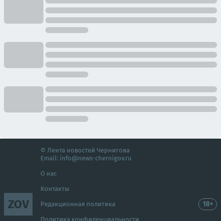
© Лента новостей Чернигова
Email:
info@news-chernigov.ru
О нас
Контакты
ZOV
18+
Редакционная политика
Политика конфиденциальности