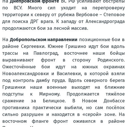
На
Днепровском фронте
ВС РФ усиливают обстрелы
по ВСУ. Много сил уходит на перепроверку
территории к северу от рубежа Вербовое – Степовое
для поиска ДРГ врага. К западу от Александрограда
продолжаются бои за лесной массив.
На
Добропольском направлении
позиционные бои в
районе Сергеевки. Южнее Гришино идут бои вдоль
трассы на Павлоград, восточнее наши бойцы
выравнивают фронт в сторону Родинского.
Ожесточённые бои идут на южных окраинах
Новоалександровки и Василевки, в которой взяли
под контроль дамбу пруда. Вдоль северного берега
Гришинки наши военные выходят на ближние
подступы к Мирному. Продолжается тяжёлое
сражение за Белицкое. В Новом Донбассе
противника практически выбили, но сам посёлок
сильно разрушен и находится в «серой» зоне. На
восточном фланге фронт оживился в районе