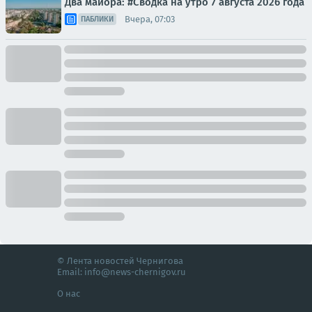
Два майора: #Сводка на утро 7 августа 2026 года
Вчера, 07:03
ПАБЛИКИ
© Лента новостей Чернигова
Email:
info@news-chernigov.ru
О нас