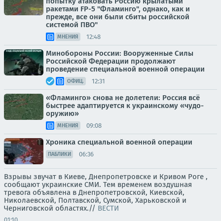
попытку атаковать Россию крылатыми
ракетами FP-5 "Фламинго", однако, как и
прежде, все они были сбиты российской
системой ПВО"
12:48
МНЕНИЯ
Минобороны России: Вооруженные Силы
Российской Федерации продолжают
проведение специальной военной операции
12:31
ОФИЦ.
«Фламинго» снова не долетели: Россия всё
быстрее адаптируется к украинскому «чудо-
оружию»
09:08
МНЕНИЯ
Хроника специальной военной операции
06:36
ПАБЛИКИ
Взрывы звучат в Киеве, Днепропетровске и Кривом Роге ,
сообщают украинские СМИ. Тем временем воздушная
тревога объявлена в Днепропетровской, Киевской,
Николаевской, Полтавской, Сумской, Харьковской и
Черниговской областях.//
ВЕСТИ
01:10