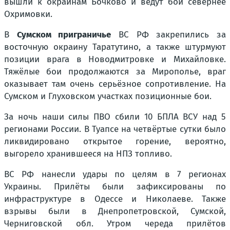
вышли к окраинам Бочково и ведут бои севернее
Охримовки.
В
Сумском приграничье
ВС РФ закрепились за
восточную окраину Таратутино, а также штурмуют
позиции врага в Новодмитровке и Михайловке.
Тяжёлые бои продолжаются за Мирополье, враг
оказывает там очень серьёзное сопротивление. На
Сумском и Глуховском участках позиционные бои.
За ночь наши силы ПВО сбили 10 БПЛА ВСУ над 5
регионами России. В Туапсе на четвёртые сутки было
ликвидировано открытое горение, вероятно,
выгорело хранившееся на НПЗ топливо.
ВС РФ нанесли удары по целям в 7 регионах
Украины. Прилёты были зафиксированы по
инфраструктуре в Одессе и Николаеве. Также
взрывы были в Днепропетровской, Сумской,
Черниговской обл. Утром череда прилётов