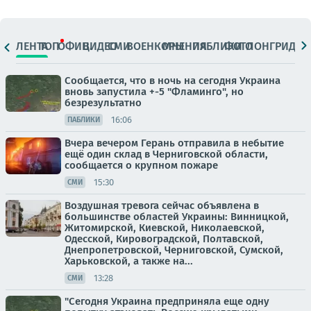
ЛЕНТА
ТОП
ОФИЦ.
ВИДЕО
СМИ
ВОЕНКОРЫ
МНЕНИЯ
ПАБЛИКИ
ФОТО
ЛОНГРИДЫ
Сообщается, что в ночь на сегодня Украина
вновь запустила +-5 "Фламинго", но
безрезультатно
16:06
ПАБЛИКИ
Вчера вечером Герань отправила в небытие
ещё один склад в Черниговской области,
сообщается о крупном пожаре
15:30
СМИ
Воздушная тревога сейчас объявлена в
большинстве областей Украины: Винницкой,
Житомирской, Киевской, Николаевской,
Одесской, Кировоградской, Полтавской,
Днепропетровской, Черниговской, Сумской,
Харьковской, а также на...
13:28
СМИ
"Сегодня Украина предприняла еще одну