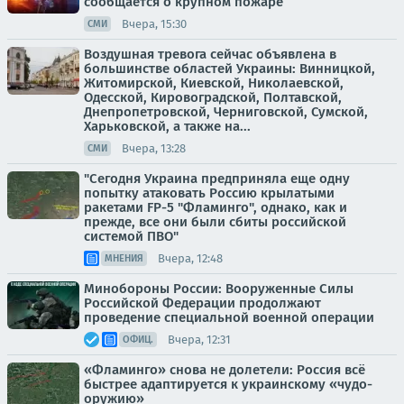
сообщается о крупном пожаре
Вчера, 15:30
СМИ
Воздушная тревога сейчас объявлена в
большинстве областей Украины: Винницкой,
Житомирской, Киевской, Николаевской,
Одесской, Кировоградской, Полтавской,
Днепропетровской, Черниговской, Сумской,
Харьковской, а также на...
Вчера, 13:28
СМИ
"Сегодня Украина предприняла еще одну
попытку атаковать Россию крылатыми
ракетами FP-5 "Фламинго", однако, как и
прежде, все они были сбиты российской
системой ПВО"
Вчера, 12:48
МНЕНИЯ
Минобороны России: Вооруженные Силы
Российской Федерации продолжают
проведение специальной военной операции
Вчера, 12:31
ОФИЦ.
«Фламинго» снова не долетели: Россия всё
быстрее адаптируется к украинскому «чудо-
оружию»