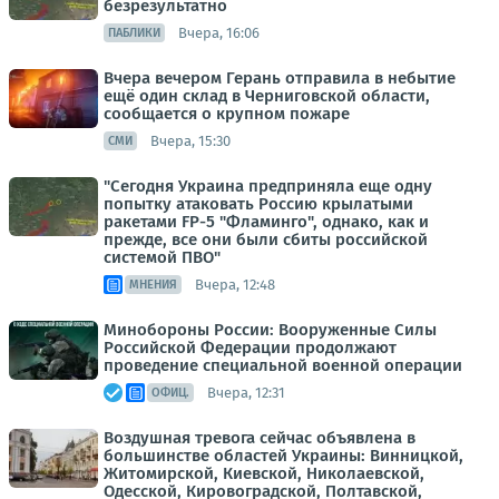
безрезультатно
Вчера, 16:06
ПАБЛИКИ
Вчера вечером Герань отправила в небытие
ещё один склад в Черниговской области,
сообщается о крупном пожаре
Вчера, 15:30
СМИ
"Сегодня Украина предприняла еще одну
попытку атаковать Россию крылатыми
ракетами FP-5 "Фламинго", однако, как и
прежде, все они были сбиты российской
системой ПВО"
Вчера, 12:48
МНЕНИЯ
Минобороны России: Вооруженные Силы
Российской Федерации продолжают
проведение специальной военной операции
Вчера, 12:31
ОФИЦ.
Воздушная тревога сейчас объявлена в
большинстве областей Украины: Винницкой,
Житомирской, Киевской, Николаевской,
Одесской, Кировоградской, Полтавской,