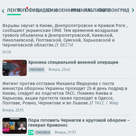
ЛЕНТА
ТОП
ОФИЦ.
ВИДЕО
СМИ
ВОЕНКОРЫ
МНЕНИЯ
ПАБЛИКИ
ФОТО
ЛОНГРИДЫ
Взрывы звучат в Киеве, Днепропетровске и Кривом Роге ,
сообщают украинские СМИ. Тем временем воздушная
тревога объявлена в Днепропетровской, Киевской,
Николаевской, Полтавской, Сумской, Харьковской и
Черниговской областях.//
ВЕСТИ
01:10
Хроника специальной военной операции
Вчера, 23:42
ПАБЛИКИ
Митинг против отставки Михаила Федорова с поста
министра обороны Украины проходит 23-й день подряд в
Киеве, следует из подсчетов ТАСС. Помимо Киева и
Харькова, акции протеста также проходят в Одессе,
Полтаве, Ровно, Чернигове и во Львове.//
ТАСС / Мир
Вчера, 22:15
Пора готовить Чернигов к круговой обороне –
генерал Кривонос
Вчера, 21:57
ПАБЛИКИ