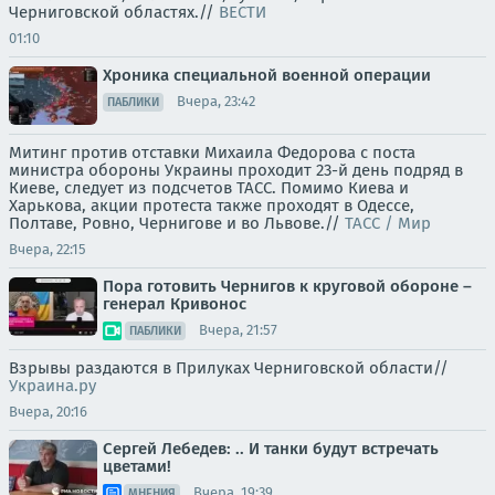
Черниговской областях.//
ВЕСТИ
01:10
Хроника специальной военной операции
Вчера, 23:42
ПАБЛИКИ
Митинг против отставки Михаила Федорова с поста
министра обороны Украины проходит 23-й день подряд в
Киеве, следует из подсчетов ТАСС. Помимо Киева и
Харькова, акции протеста также проходят в Одессе,
Полтаве, Ровно, Чернигове и во Львове.//
ТАСС / Мир
Вчера, 22:15
Пора готовить Чернигов к круговой обороне –
генерал Кривонос
Вчера, 21:57
ПАБЛИКИ
Взрывы раздаются в Прилуках Черниговской области//
Украина.ру
Вчера, 20:16
Сергей Лебедев: .. И танки будут встречать
цветами!
Вчера, 19:39
МНЕНИЯ