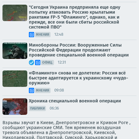
"Сегодня Украина предприняла еще одну
попытку атаковать Россию крылатыми
ракетами FP-5 "Фламинго", однако, как и
прежде, все они были сбиты российской
системой ПВО"
12:48
МНЕНИЯ
Минобороны России: Вооруженные Силы
Российской Федерации продолжают
проведение специальной военной операции
12:31
ОФИЦ.
«Фламинго» снова не долетели: Россия всё
быстрее адаптируется к украинскому «чудо-
оружию»
09:08
МНЕНИЯ
Хроника специальной военной операции
06:36
ПАБЛИКИ
Взрывы звучат в Киеве, Днепропетровске и Кривом Роге ,
сообщают украинские СМИ. Тем временем воздушная
тревога объявлена в Днепропетровской, Киевской,
Николаевской, Полтавской, Сумской, Харьковской и