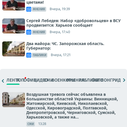
цветами!
Вчера, 19:39
МНЕНИЯ
Сергей Лебедев: Набор «добровольцев» в ВСУ
продвигается: Харьков сообщает
Вчера, 17:40
МНЕНИЯ
Два майора: ЧС. Запорожская область.
Губернатор:
Вчера, 17:21
ПАБЛИКИ
ЛЕНТА
ТОП
ОФИЦ.
ВИДЕО
СМИ
ВОЕНКОРЫ
МНЕНИЯ
ПАБЛИКИ
ФОТО
ЛОНГРИДЫ
Воздушная тревога сейчас объявлена в
большинстве областей Украины: Винницкой,
Житомирской, Киевской, Николаевской,
Одесской, Кировоградской, Полтавской,
Днепропетровской, Черниговской, Сумской,
Харьковской, а также на...
13:28
СМИ