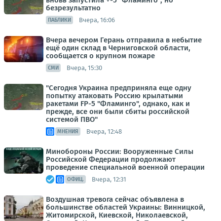
вновь запустила +-5 "Фламинго", но
безрезультатно
Вчера, 16:06
ПАБЛИКИ
Вчера вечером Герань отправила в небытие
ещё один склад в Черниговской области,
сообщается о крупном пожаре
Вчера, 15:30
СМИ
"Сегодня Украина предприняла еще одну
попытку атаковать Россию крылатыми
ракетами FP-5 "Фламинго", однако, как и
прежде, все они были сбиты российской
системой ПВО"
Вчера, 12:48
МНЕНИЯ
Минобороны России: Вооруженные Силы
Российской Федерации продолжают
проведение специальной военной операции
Вчера, 12:31
ОФИЦ.
Воздушная тревога сейчас объявлена в
большинстве областей Украины: Винницкой,
Житомирской, Киевской, Николаевской,