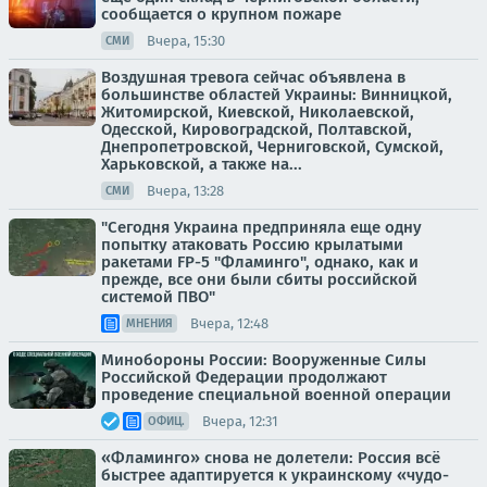
сообщается о крупном пожаре
Вчера, 15:30
СМИ
Воздушная тревога сейчас объявлена в
большинстве областей Украины: Винницкой,
Житомирской, Киевской, Николаевской,
Одесской, Кировоградской, Полтавской,
Днепропетровской, Черниговской, Сумской,
Харьковской, а также на...
Вчера, 13:28
СМИ
"Сегодня Украина предприняла еще одну
попытку атаковать Россию крылатыми
ракетами FP-5 "Фламинго", однако, как и
прежде, все они были сбиты российской
системой ПВО"
Вчера, 12:48
МНЕНИЯ
Минобороны России: Вооруженные Силы
Российской Федерации продолжают
проведение специальной военной операции
Вчера, 12:31
ОФИЦ.
«Фламинго» снова не долетели: Россия всё
быстрее адаптируется к украинскому «чудо-