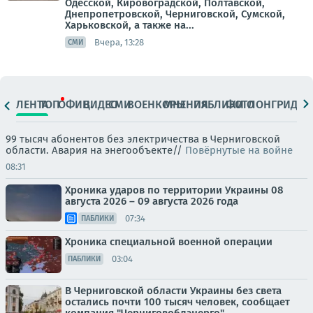
Одесской, Кировоградской, Полтавской,
Днепропетровской, Черниговской, Сумской,
Харьковской, а также на...
Вчера, 13:28
СМИ
ЛЕНТА
ТОП
ОФИЦ.
ВИДЕО
СМИ
ВОЕНКОРЫ
МНЕНИЯ
ПАБЛИКИ
ФОТО
ЛОНГРИДЫ
99 тысяч абонентов без электричества в Черниговской
области. Авария на энегообъекте//
Повёрнутые на войне
08:31
Хроника ударов по территории Украины 08
августа 2026 – 09 августа 2026 года
07:34
ПАБЛИКИ
Хроника специальной военной операции
03:04
ПАБЛИКИ
В Черниговской области Украины без света
остались почти 100 тысяч человек, сообщает