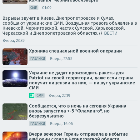
компания "Черниговоблэнерго"
01:09
СМИ
Взрывы звучат в Киеве, Днепропетровске и Сумах,
сообщают украинские СМИ. Воздушная тревога объявлена в
Киевской, Черниговской, частях Сумской, Харьковской,
Черкасской и Днепропетровской областях.//
ВЕСТИ
Вчера, 23:39
Хроника специальной военной операции
Вчера, 22:55
ПАБЛИКИ
Украине не дадут производить ракеты для
Patriot на своей территории, даже если страна
получит лицензии на них, — пишут украинские
СМИ
Вчера, 22:19
СМИ
Сообщается, что в ночь на сегодня Украина
вновь запустила +-5 "Фламинго", но
безрезультатно
Вчера, 16:06
ПАБЛИКИ
Вчера вечером Герань отправила в небытие
ещё один склад в Черниговской области,