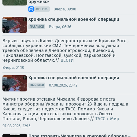
оружию»
Вчера, 09:08
МНЕНИЯ
Хроника специальной военной операции
Вчера, 06:36
ПАБЛИКИ
Взрывы звучат в Киеве, Днепропетровске и Кривом Роге ,
сообщают украинские СМИ. Тем временем воздушная
тревога объявлена в Днепропетровской, Киевской,
Николаевской, Полтавской, Сумской, Харьковской и
Черниговской областях.//
ВЕСТИ
Вчера, 01:10
Хроника специальной военной операции
07.08.2026, 23:42
ПАБЛИКИ
Митинг против отставки Михаила Федорова с поста
министра обороны Украины проходит 23-й день подряд в
Киеве, следует из подсчетов ТАСС. Помимо Киева и
Харькова, акции протеста также проходят в Одессе,
Полтаве, Ровно, Чернигове и во Львове.//
ТАСС / Мир
07.08.2026, 22:15
Пора готовить Чернигов к круговой обороне –