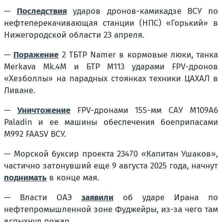
—
Последствия
ударов дронов-камикадзе ВСУ по
нефтеперекачивающая станции (НПС) «Горький» в
Нижегородской области 23 апреля.
—
Поражение
2 ТБТР Namer в кормовые люки, танка
Merkava Mk.4M и БТР M113 ударами FPV-дронов
«Хезболлы» на парадных стоянках техники ЦАХАЛ в
Ливане.
—
Уничтожение
FPV-дронами 155-мм САУ M109A6
Paladin и ее машины обеспечения боеприпасами
M992 FAASV ВСУ.
— Морской буксир проекта 23470 «Капитан Ушаков»,
частично затонувший еще 9 августа 2025 года, начнут
поднимать
в конце мая.
— Власти ОАЭ
заявили
об ударе Ирана по
нефтепромышленной зоне Фуджейры, из-за чего там
вспыхнул пожар.