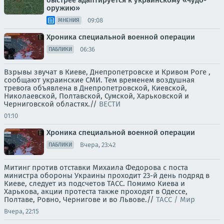
быстрее адаптируется к украинскому «чудо-
оружию»
09:08
МНЕНИЯ
Хроника специальной военной операции
06:36
ПАБЛИКИ
Взрывы звучат в Киеве, Днепропетровске и Кривом Роге ,
сообщают украинские СМИ. Тем временем воздушная
тревога объявлена в Днепропетровской, Киевской,
Николаевской, Полтавской, Сумской, Харьковской и
Черниговской областях.//
ВЕСТИ
01:10
Хроника специальной военной операции
Вчера, 23:42
ПАБЛИКИ
Митинг против отставки Михаила Федорова с поста
министра обороны Украины проходит 23-й день подряд в
Киеве, следует из подсчетов ТАСС. Помимо Киева и
Харькова, акции протеста также проходят в Одессе,
Полтаве, Ровно, Чернигове и во Львове.//
ТАСС / Мир
Вчера, 22:15