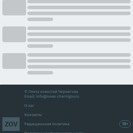
© Лента новостей Чернигова
Email:
info@news-chernigov.ru
О нас
Контакты
ZOV
18+
Редакционная политика