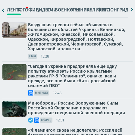
ЛЕНТА
ТОП
ОФИЦ.
ВИДЕО
СМИ
ВОЕНКОРЫ
МНЕНИЯ
ПАБЛИКИ
ФОТО
ЛОНГРИДЫ
Воздушная тревога сейчас объявлена в
большинстве областей Украины: Винницкой,
Житомирской, Киевской, Николаевской,
Одесской, Кировоградской, Полтавской,
Днепропетровской, Черниговской, Сумской,
Харьковской, а также на...
13:28
СМИ
"Сегодня Украина предприняла еще одну
попытку атаковать Россию крылатыми
ракетами FP-5 "Фламинго", однако, как и
прежде, все они были сбиты российской
системой ПВО"
12:48
МНЕНИЯ
Минобороны России: Вооруженные Силы
Российской Федерации продолжают
проведение специальной военной операции
12:31
ОФИЦ.
«Фламинго» снова не долетели: Россия всё