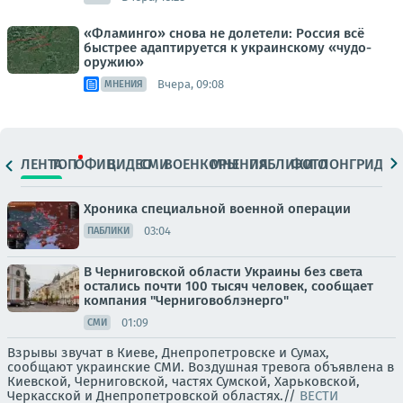
«Фламинго» снова не долетели: Россия всё
быстрее адаптируется к украинскому «чудо-
оружию»
Вчера, 09:08
МНЕНИЯ
ЛЕНТА
ТОП
ОФИЦ.
ВИДЕО
СМИ
ВОЕНКОРЫ
МНЕНИЯ
ПАБЛИКИ
ФОТО
ЛОНГРИДЫ
Хроника специальной военной операции
03:04
ПАБЛИКИ
В Черниговской области Украины без света
остались почти 100 тысяч человек, сообщает
компания "Черниговоблэнерго"
01:09
СМИ
Взрывы звучат в Киеве, Днепропетровске и Сумах,
сообщают украинские СМИ. Воздушная тревога объявлена в
Киевской, Черниговской, частях Сумской, Харьковской,
Черкасской и Днепропетровской областях.//
ВЕСТИ