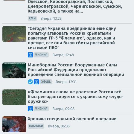
Одесской, Кировоградской, Полтавской,
Днепропетровской, Черниговской, Сумской,
Харьковской, а также на...
Вчера, 13:28
СМИ
"Сегодня Украина предприняла еще одну
попытку атаковать Россию крылатыми
ракетами FP-5 "Фламинго", однако, как и
прежде, все они были сбиты российской
системой ПВО"
Вчера, 12:48
МНЕНИЯ
Минобороны России: Вооруженные Силы
Российской Федерации продолжают
проведение специальной военной операции
Вчера, 12:31
ОФИЦ.
«Фламинго» снова не долетели: Россия всё
быстрее адаптируется к украинскому «чудо-
оружию»
Вчера, 09:08
МНЕНИЯ
Хроника специальной военной операции
Вчера, 06:36
ПАБЛИКИ