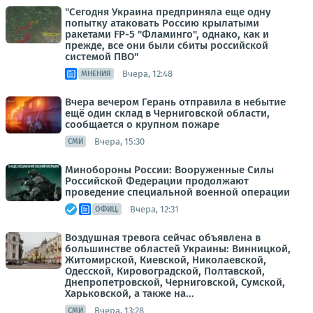
"Сегодня Украина предприняла еще одну
попытку атаковать Россию крылатыми
ракетами FP-5 "Фламинго", однако, как и
прежде, все они были сбиты российской
системой ПВО"
Вчера, 12:48
МНЕНИЯ
Вчера вечером Герань отправила в небытие
ещё один склад в Черниговской области,
сообщается о крупном пожаре
Вчера, 15:30
СМИ
Минобороны России: Вооруженные Силы
Российской Федерации продолжают
проведение специальной военной операции
Вчера, 12:31
ОФИЦ.
Воздушная тревога сейчас объявлена в
большинстве областей Украины: Винницкой,
Житомирской, Киевской, Николаевской,
Одесской, Кировоградской, Полтавской,
Днепропетровской, Черниговской, Сумской,
Харьковской, а также на...
Вчера, 13:28
СМИ