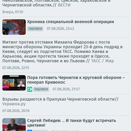
Николаевской, Полтавской, Сумской, Харьковской и
Черниговской областях.//
ВЕСТИ
Вчера, 01:10
Хроника специальной военной операции
07.08.2026, 23:42
ПАБЛИКИ
Митинг против отставки Михаила Федорова с поста
министра обороны Украины проходит 23-й день подряд в
Киеве, следует из подсчетов ТАСС. Помимо Киева и
Харькова, акции протеста также проходят в Одессе,
Полтаве, Ровно, Чернигове и во Львове.//
ТАСС / Мир
07.08.2026, 22:15
Пора готовить Чернигов к круговой обороне –
генерал Кривонос
07.08.2026, 21:57
ПАБЛИКИ
Взрывы раздаются в Прилуках Черниговской области//
Украина.ру
07.08.2026, 20:16
Сергей Лебедев: .. И танки будут встречать
цветами!