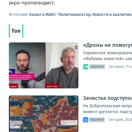
укро-пропагандист.
Источник:
Канал в МАКС "Политнавигатор. Новости и аналитик
Топ
«Дроны не помогут
Украинское командование
«Фабрика новостей» заяв
Сегодня, 17:4
ПАБЛИКИ
Зачистка подступо
На Добропольском напра
момент уделяется подст
Сегодня, 20:3
ПАБЛИКИ