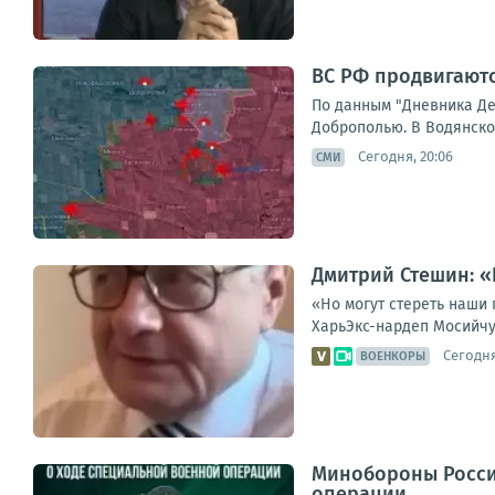
ВС РФ продвигают
По данным "Дневника Де
Доброполью. В Водянском
Сегодня, 20:06
СМИ
Дмитрий Стешин: «
«Но могут стереть наши 
ХарьЭкс-нардеп Мосийчук
Сегодня
ВОЕНКОРЫ
Минобороны Росси
операции