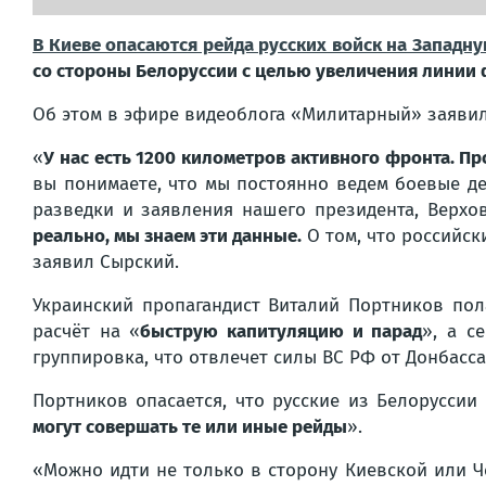
В Киеве опасаются рейда русских войск на Западну
со стороны Белоруссии с целью увеличения линии 
Об этом в эфире видеоблога «Милитарный» заяви
«
У нас есть 1200 километров активного фронта. Пр
вы понимаете, что мы постоянно ведем боевые д
разведки и заявления нашего президента, Верх
реально, мы знаем эти данные.
О том, что российск
заявил Сырский.
Украинский пропагандист Виталий Портников полаг
расчёт на «
быструю капитуляцию и парад
», а с
группировка, что отвлечет силы ВС РФ от Донбасса
Портников опасается, что русские из Белоруссии
могут совершать те или иные рейды
».
«Можно идти не только в сторону Киевской или Ч