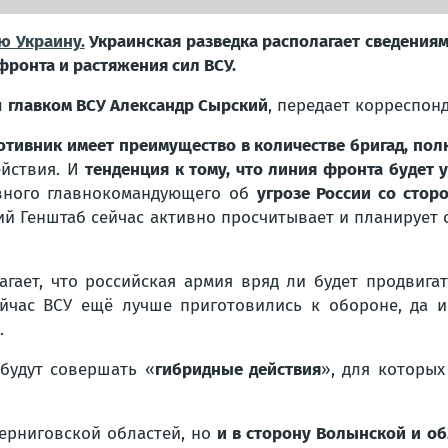
ю Украину.
Украинская разведка располагает сведениям
фронта и растяжения сил ВСУ.
л
главком ВСУ Александр Сырский
, передает корреспон
отивник имеет преимущество в количестве бригад, полк
ействия. И
тенденция к тому, что линия фронта будет 
овного главнокомандующего об
угрозе России со стор
ий Генштаб сейчас активно просчитывает и планирует 
ает, что российская армия вряд ли будет продвигать
ейчас ВСУ ещё лучше приготовились к обороне, да 
.
 будут совершать «
гибридные действия
», для которых
ерниговской областей, но
и в сторону Волынской и о