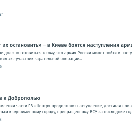
а"
 их остановить» – в Киеве боятся наступления ар
 должно готовиться к тому, что армия России может пойти в наст
ил экс-участник карательной операции...
6
в к Доброполью
влении части ГВ «Центр» продолжают наступление, достигая новы
упам к одноименному городу, превращенному ВСУ за последние годы
8