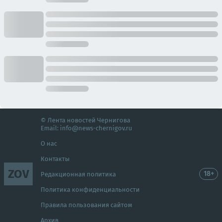
© Лента новостей Чернигова
Email:
info@news-chernigov.ru
О нас
Контакты
ZOV
18+
Редакционная политика
Политика конфиденциальности
Правила пользования сайтом
Архив