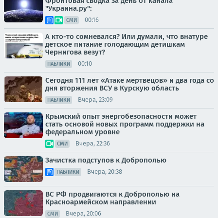
Фронтовая сводка за день от канала
"Украина.ру":
00:16
СМИ
А кто-то сомневался? Или думали, что внатуре
детское питание голодающим детишкам
Чернигова везут?
00:10
ПАБЛИКИ
Сегодня 111 лет «Атаке мертвецов» и два года со
дня вторжения ВСУ в Курскую область
Вчера, 23:09
ПАБЛИКИ
Крымский опыт энергобезопасности может
стать основой новых программ поддержки на
федеральном уровне
Вчера, 22:36
СМИ
Зачистка подступов к Доброполью
Вчера, 20:38
ПАБЛИКИ
ВС РФ продвигаются к Доброполью на
Красноармейском направлении
Вчера, 20:06
СМИ