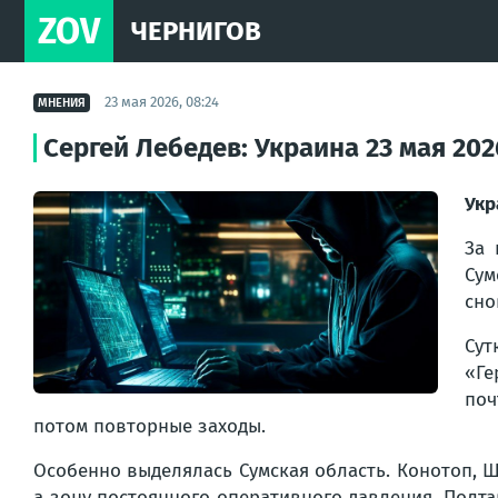
ZOV
ЧЕРНИГОВ
23 мая 2026, 08:24
МНЕНИЯ
Сергей Лебедев: Украина 23 мая 20
Укр
За 
Сум
сно
Сут
«Ге
поч
потом повторные заходы.
Особенно выделялась Сумская область. Конотоп, 
а зону постоянного оперативного давления. Полта