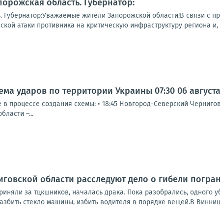
порожская область. Губернатор:
ь. Губернатор:Уважаемые жители Запорожской области!В связи с
ской атаки противника на критическую инфраструктуру региона и, к
а ударов по территории Украины 07:30 06 августа 2
 процессе создания схемы: • 18:45 Новгород-Северский Черниговс
ласти –...
иговской области расследуют дело о гибели погра
риняли за тцкшников, началась драка. Пока разобрались, одного 
азбить стекло машины, избить водителя в порядке вещей.В Винниц