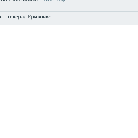
е – генерал Кривонос
раина.ру
 цветами!
ВСУ продвигается: Харьков сообщает
рнатор:
Украины 07:30 06 августа 2026 – 07:30 07 августа 2026 го