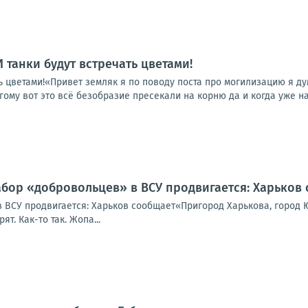
 И танки будут встречать цветами!
ать цветами!«Привет земляк я по поводу поста про могилизацию я д
гому вот это всё безобразие пресекали на корню да и когда уже на
абор «добровольцев» в ВСУ продвигается: Харьков
 ВСУ продвигается: Харьков сообщает«Пригород Харькова, город Ю
т. Как-то так. Жопа...