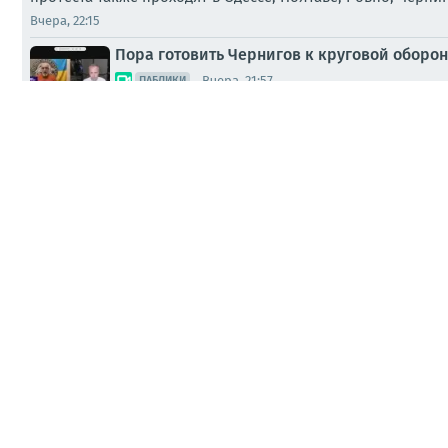
Вчера, 22:15
Пора готовить Чернигов к круговой оборон
Вчера, 21:57
ПАБЛИКИ
Взрывы раздаются в Прилуках Черниговской области//
Ук
Вчера, 20:16
Сергей Лебедев: .. И танки будут встречать
Вчера, 19:39
МНЕНИЯ
Сергей Лебедев: Набор «добровольцев» в 
Вчера, 17:40
МНЕНИЯ
Два майора: ЧС. Запорожская область. Губе
Вчера, 17:21
ПАБЛИКИ
Анимированная схема ударов по территории 
Вчера, 15:49
ПАБЛИКИ