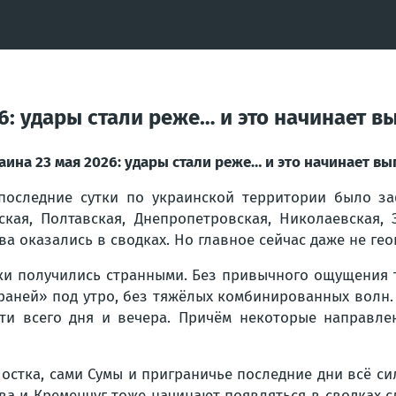
26: удары стали реже… и это начинает 
аина 23 мая 2026: удары стали реже… и это начинает в
последние сутки по украинской территории было за
ская, Полтавская, Днепропетровская, Николаевская,
ва оказались в сводках. Но главное сейчас даже не гео
ки получились странными. Без привычного ощущения т
раней» под утро, без тяжёлых комбинированных волн. 
ти всего дня и вечера. Причём некоторые направлен
Шостка, сами Сумы и приграничье последние дни всё с
ва и Кременчуг тоже начинают появляться в сводках с