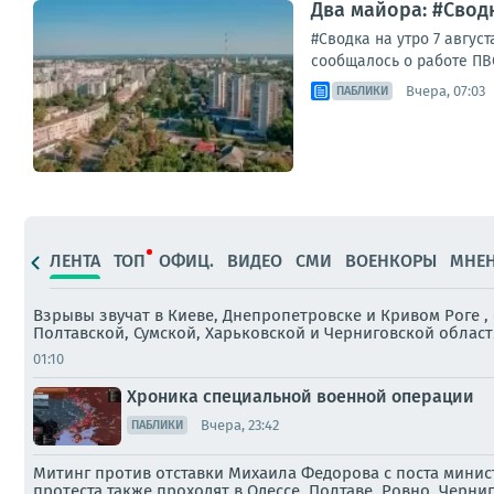
Два майора: #Сводк
#Сводка на утро 7 авгу
сообщалось о работе ПВО
Вчера, 07:03
ПАБЛИКИ
ЛЕНТА
ТОП
ОФИЦ.
ВИДЕО
СМИ
ВОЕНКОРЫ
МНЕ
Взрывы звучат в Киеве, Днепропетровске и Кривом Роге 
Полтавской, Сумской, Харьковской и Черниговской област
01:10
Хроника специальной военной операции
Вчера, 23:42
ПАБЛИКИ
Митинг против отставки Михаила Федорова с поста минист
протеста также проходят в Одессе, Полтаве, Ровно, Черни