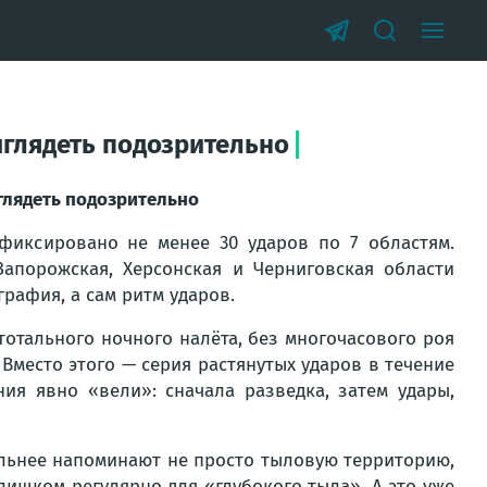
выглядеть подозрительно
ыглядеть подозрительно
фиксировано не менее 30 ударов по 7 областям.
 Запорожская, Херсонская и Черниговская области
графия, а сам ритм ударов.
отального ночного налёта, без многочасового роя
Вместо этого — серия растянутых ударов в течение
ия явно «вели»: сначала разведка, затем удары,
ильнее напоминают не просто тыловую территорию,
лишком регулярно для «глубокого тыла». А это уже