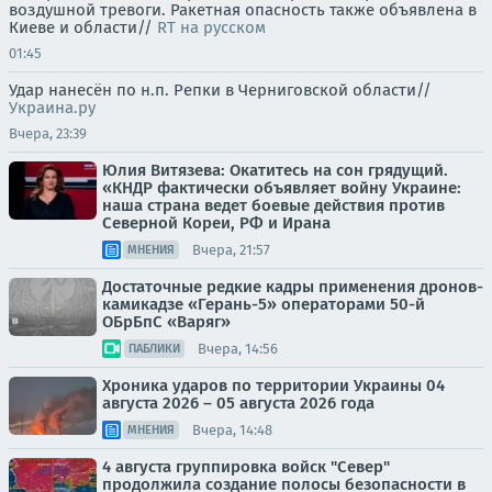
воздушной тревоги. Ракетная опасность также объявлена в
Киеве и области//
RT на русском
01:45
Удар нанесён по н.п. Репки в Черниговской области//
Украина.ру
Вчера, 23:39
Юлия Витязева: Окатитесь на сон грядущий.
«КНДР фактически объявляет войну Украине:
наша страна ведет боевые действия против
Северной Кореи, РФ и Ирана
Вчера, 21:57
МНЕНИЯ
Достаточные редкие кадры применения дронов-
камикадзе «Герань-5» операторами 50-й
ОБрБпС «Варяг»
Вчера, 14:56
ПАБЛИКИ
Хроника ударов по территории Украины 04
августа 2026 – 05 августа 2026 года
Вчера, 14:48
МНЕНИЯ
4 августа группировка войск "Север"
продолжила создание полосы безопасности в