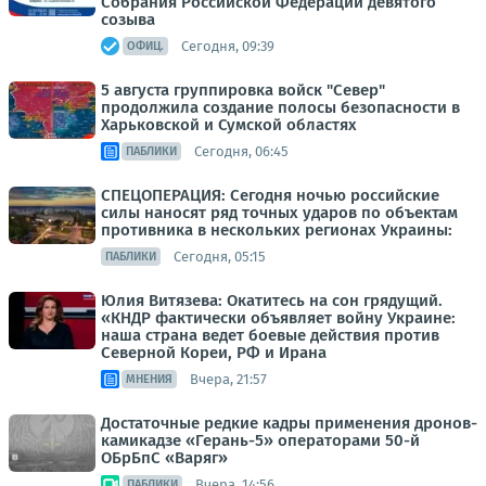
Собрания Российской Федерации девятого
созыва
Сегодня, 09:39
ОФИЦ.
5 августа группировка войск "Север"
продолжила создание полосы безопасности в
Харьковской и Сумской областях
Сегодня, 06:45
ПАБЛИКИ
СПЕЦОПЕРАЦИЯ: Сегодня ночью российские
силы наносят ряд точных ударов по объектам
противника в нескольких регионах Украины:
Сегодня, 05:15
ПАБЛИКИ
Юлия Витязева: Окатитесь на сон грядущий.
«КНДР фактически объявляет войну Украине:
наша страна ведет боевые действия против
Северной Кореи, РФ и Ирана
Вчера, 21:57
МНЕНИЯ
Достаточные редкие кадры применения дронов-
камикадзе «Герань-5» операторами 50-й
ОБрБпС «Варяг»
Вчера, 14:56
ПАБЛИКИ