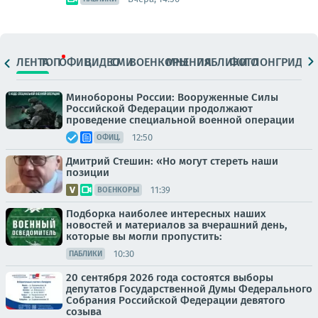
ЛЕНТА
ТОП
ОФИЦ.
ВИДЕО
СМИ
ВОЕНКОРЫ
МНЕНИЯ
ПАБЛИКИ
ФОТО
ЛОНГРИДЫ
Минобороны России: Вооруженные Силы
Российской Федерации продолжают
проведение специальной военной операции
12:50
ОФИЦ.
Дмитрий Стешин: «Но могут стереть наши
позиции
11:39
ВОЕНКОРЫ
Подборка наиболее интересных наших
новостей и материалов за вчерашний день,
которые вы могли пропустить:
10:30
ПАБЛИКИ
20 сентября 2026 года состоятся выборы
депутатов Государственной Думы Федерального
Собрания Российской Федерации девятого
созыва