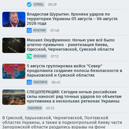
09:39
ОФИЦ.
Владислав Шурыгин: Хроника ударов по
территории Украины 05 августа – 06 августа
2026 года
07:48
МНЕНИЯ
Михаил Онуфриенко: Ночью уже всё было
штатно-привычно - ракетизация Киева,
Одесской, Черниговской, Сумской области
07:12
МНЕНИЯ
5 августа группировка войск "Север"
продолжила создание полосы безопасности в
Харьковской и Сумской областях
06:45
ПАБЛИКИ
СПЕЦОПЕРАЦИЯ: Сегодня ночью российские
силы наносят ряд точных ударов по объектам
противника в нескольких регионах Украины:
05:15
ПАБЛИКИ
В Сумской, Харьковской, Черниговской, Полтавской
областях Украины, а также в подконтрольной Киеву части
Запорожской области раздались взрывы на фоне