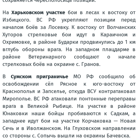
сохраняется чересполосица позиций.
На
Харьковском участке
бои в лесах к востоку от
Избицкого. ВС РФ укрепляют позиции перед
началом боёв за Лосевку. К востоку от Волчанских
Хуторов стрелковые бои идут в Караичном и
Охримовке, в районе Бударки продвинулись до 1 км
вглубь обороны врага. На западном плацдарме в
районе Ветеринарного сообщают о начале
стрелковых боёв на окраине с. Гранов.
В
Сумском приграничье
МО РФ сообщило об
освобождении сёл Рясное к юго-востоку от
Краснополья и Запселье, откуда ВСУ контратаковал
Мирополье. ВС РФ атаковали понтонные переправы
врага в Великой Рыбице. На участке в районе
Юнаковки наши бойцы пробиваются к Садкам, а
западнее идут бои на участке Корчаковка — Новая
Сечь и в Иволжанском. На Глуховском направлении
со стороны с. Сопычь вышли на окраины Бачевска.