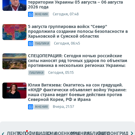
территории Украины 05 августа – 06 августа
2026 года
Сегодня, 07:48
МНЕНИЯ
5 августа группировка войск "Север"
продолжила создание полосы безопасности в
Харьковской и Сумской областях
Сегодня, 06:45
ПАБЛИКИ
СПЕЦОПЕРАЦИЯ: Сегодня ночью российские
силы наносят ряд точных ударов по объектам
противника в нескольких регионах Украины:
Сегодня, 05:15
ПАБЛИКИ
Юлия Витязева: Окатитесь на сон грядущий.
«КНДР фактически объявляет войну Украине:
наша страна ведет боевые действия против
Северной Кореи, РФ и Ирана
Вчера, 21:57
МНЕНИЯ
ЛЕНТА
ТОП
ОФИЦ.
ВИДЕО
СМИ
ВОЕНКОРЫ
МНЕНИЯ
ПАБЛИКИ
ФОТО
ЛОНГРИДЫ