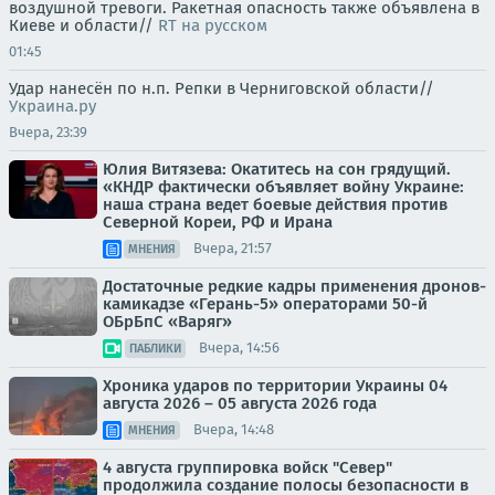
воздушной тревоги. Ракетная опасность также объявлена в
Киеве и области//
RT на русском
01:45
Удар нанесён по н.п. Репки в Черниговской области//
Украина.ру
Вчера, 23:39
Юлия Витязева: Окатитесь на сон грядущий.
«КНДР фактически объявляет войну Украине:
наша страна ведет боевые действия против
Северной Кореи, РФ и Ирана
Вчера, 21:57
МНЕНИЯ
Достаточные редкие кадры применения дронов-
камикадзе «Герань-5» операторами 50-й
ОБрБпС «Варяг»
Вчера, 14:56
ПАБЛИКИ
Хроника ударов по территории Украины 04
августа 2026 – 05 августа 2026 года
Вчера, 14:48
МНЕНИЯ
4 августа группировка войск "Север"
продолжила создание полосы безопасности в