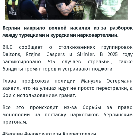
Берлин накрыло волной насилия из-за разборок
между турецкими и курдскими наркокартелями.
BILD сообщает о столкновениях группировок
Daltons, Ezgins, Caspers и Sirinler. В 2025 году
зафиксировано 515 случаев стрельбы, также
бандиты громят город и устраивают поджоги.
Глава профсоюза полиции Мануэль Остерманн
заявил, что на улицах идут не просто перестрелки, а
бои с использованием гранат.
Все это происходит из-за борьбы за право
монополии на поставку наркотиков берлинским
притонам.
#Берлин #наркокартели #перестрелки