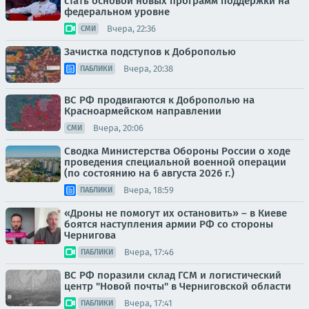
стать основой новых программ поддержки на
федеральном уровне
Вчера, 22:36
СМИ
Зачистка подступов к Доброполью
Вчера, 20:38
ПАБЛИКИ
ВС РФ продвигаются к Доброполью на
Красноармейском направлении
Вчера, 20:06
СМИ
Сводка Министерства Обороны России о ходе
проведения специальной военной операции
(по состоянию на 6 августа 2026 г.)
Вчера, 18:59
ПАБЛИКИ
«Дроны не помогут их остановить» – в Киеве
боятся наступления армии РФ со стороны
Чернигова
Вчера, 17:46
ПАБЛИКИ
ВС РФ поразили склад ГСМ и логистический
центр "Новой почты" в Черниговской области
Вчера, 17:41
ПАБЛИКИ