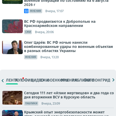
военной операции по состоянию на 6 августа
2026 г
Вчера, 17:07
МНЕНИЯ
ВС РФ продвигаются к Доброполью на
Красноармейском направлении
Вчера, 20:06
СМИ
Олег Царёв: ВС РФ ночью нанесли
комбинированные удары по военным объектам
в разных областях Украины
Вчера, 13:20
МНЕНИЯ
ЛЕНТА
ТОП
ОФИЦ.
ВИДЕО
СМИ
ВОЕНКОРЫ
МНЕНИЯ
ПАБЛИКИ
ФОТО
ЛОНГРИДЫ
Сегодня 111 лет «Атаке мертвецов» и два года со
дня вторжения ВСУ в Курскую область
Вчера, 23:09
ПАБЛИКИ
Крымский опыт энергобезопасности может