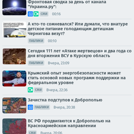
Фронтовая сводка за день от канала
"Украина.ру":
00:16
СМИ
А кто-то сомневался? Или думали, что внатуре
детское питание голодающим детишкам
Чернигова везут?
00:10
ПАБЛИКИ
Сегодня 111 лет «Атаке мертвецов» и два года со
дня вторжения ВСУ в Курскую область
Вчера, 23:09
ПАБЛИКИ
Крымский опыт энергобезопасности может
стать основой новых программ поддержки на
федеральном уровне
Вчера, 22:36
СМИ
Зачистка подступов к Доброполью
Вчера, 20:38
ПАБЛИКИ
ВС РФ продвигаются к Доброполью на
Красноармейском направлении
Вчера, 20:06
СМИ