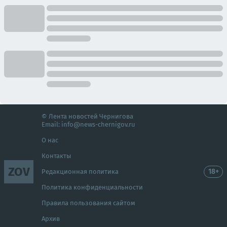
© Лента новостей Чернигова
Email:
info@news-chernigov.ru
О нас
Контакты
ZOV
18+
Редакционная политика
Политика конфиденциальности
Правила пользования сайтом
Архив