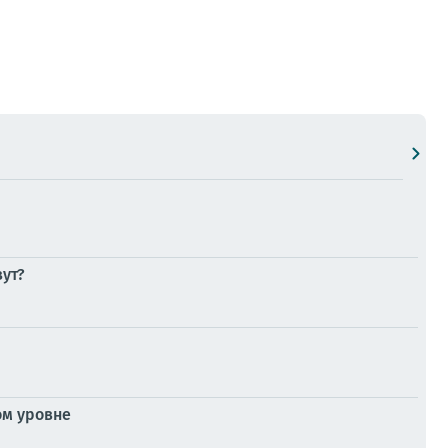
зут?
ом уровне