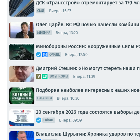
ДСК «Трансстрой» отремонтирует за 179 м
Вчера, 16:37
СМИ
Олег Царёв: ВС РФ ночью нанесли комбин
Вчера, 13:20
МНЕНИЯ
Минобороны России: Вооруженные Силы Р
Вчера, 12:50
ОФИЦ.
Дмитрий Стешин: «Но могут стереть наши 
Вчера, 11:39
ВОЕНКОРЫ
Подборка наиболее интересных наших ново
Вчера, 10:30
ПАБЛИКИ
20 сентября 2026 года состоятся выборы 
Вчера, 09:39
ОФИЦ.
Владислав Шурыгин: Хроника ударов по тер