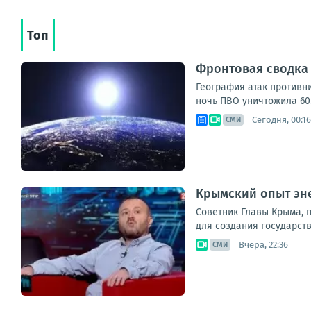
Топ
Фронтовая сводка з
География атак противни
ночь ПВО уничтожила 605
Сегодня, 00:16
СМИ
Крымский опыт эн
Советник Главы Крыма, 
для создания государст
Вчера, 22:36
СМИ