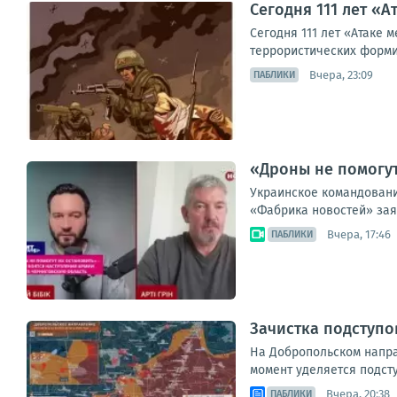
Сегодня 111 лет «А
Сегодня 111 лет «Атаке 
террористических форми
Вчера, 23:09
ПАБЛИКИ
«Дроны не помогут
Украинское командование
«Фабрика новостей» заяв
Вчера, 17:46
ПАБЛИКИ
Зачистка подступо
На Добропольском напра
момент уделяется подст
Вчера, 20:38
ПАБЛИКИ