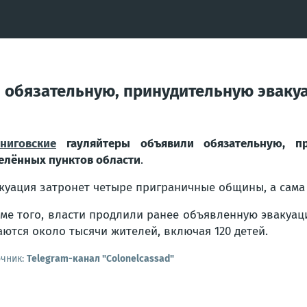
 обязательную, принудительную эваку
ниговские
гауляйтеры объявили обязательную, п
елённых пунктов области
.
куация затронет четыре приграничные общины, а сама
ме того, власти продлили ранее объявленную эвакуац
аются около тысячи жителей, включая 120 детей.
очник:
Telegram-канал "Colonelcassad"