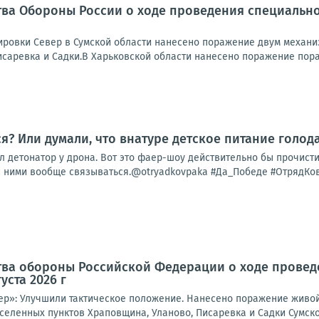
ва Обороны России о ходе проведения специально
ровки Север в Сумской области нанесено поражение двум механи
исаревка и Садки.В Харьковской области нанесено поражение пора
ся? Или думали, что внатуре детское питание голо
ал детонатор у дрона. Вот это фаер-шоу действительно бы прочис
 с ними вообще связываться.@otryadkovpaka #Да_Победе #ОтрядКовп
тва обороны Российской Федерации о ходе провед
уста 2026 г
ер»: Улучшили тактическое положение. Нанесено поражение живой
селенных пунктов Храповщина, Уланово, Писаревка и Садки Сумско