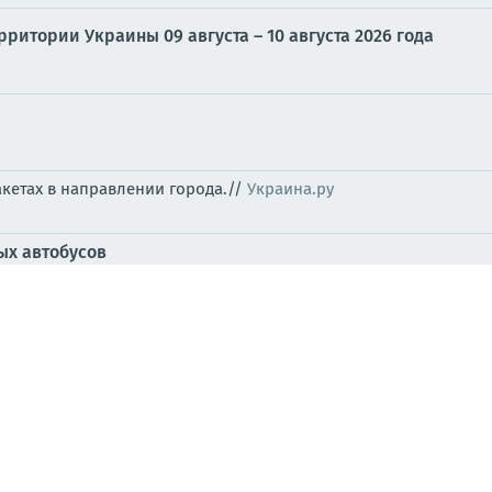
ритории Украины 09 августа – 10 августа 2026 года
акетах в направлении города.//
Украина.ру
ых автобусов
ин (1942-2018) — советский лётчик, майор, заслуженный л
ласти. Авария на энегообъекте//
Повёрнутые на войне
вгуста 2026 – 09 августа 2026 года