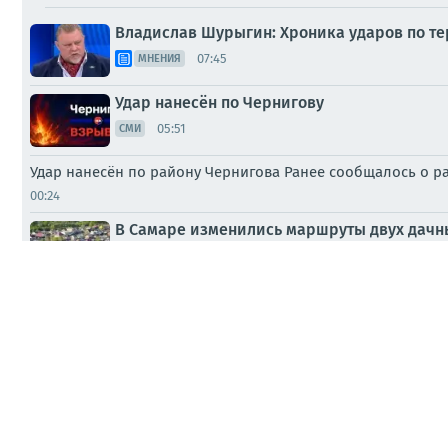
Владислав Шурыгин: Хроника ударов по тер
07:45
МНЕНИЯ
Удар нанесён по Чернигову
05:51
СМИ
Удар нанесён по району Чернигова Ранее сообщалось о р
00:24
В Самаре изменились маршруты двух дачн
Вчера, 15:42
СМИ
7 августа родился Виктор Васильевич Рынд
Вчера, 13:49
ПАБЛИКИ
99 тысяч абонентов без электричества в Черниговской об
Вчера, 08:31
Хроника ударов по территории Украины 08 а