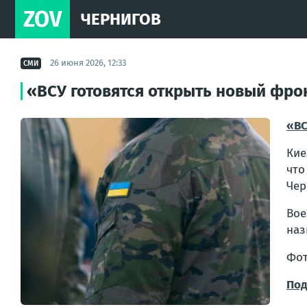
ZOV
ЧЕРНИГОВ
26 июня 2026, 12:33
СМИ
«ВСУ готовятся открыть новый фро
«ВС
Кие
чт
Чер
Вое
наз
Фот
Под