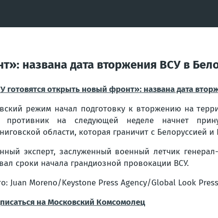
нт»: названа дата вторжения ВСУ в Бел
У готовятся открыть новый фронт»: названа дата втор
вский режим начал подготовку к вторжению на терри
о противник на следующей неделе начнет прину
ниговской области, которая граничит с Белоруссией и 
нный эксперт, заслуженный военный летчик генерал
вал сроки начала грандиозной провокации ВСУ.
о: Juan Moreno/Keystone Press Agency/Global Look Pres
писаться на Московский Комсомолец