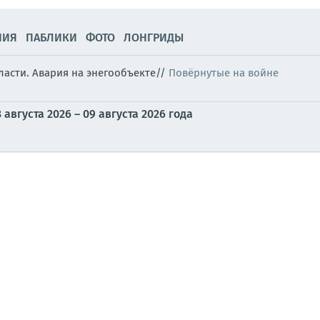
НИЯ
ПАБЛИКИ
ФОТО
ЛОНГРИДЫ
ласти. Авария на энегообъекте//
Повёрнутые на войне
вгуста 2026 – 09 августа 2026 года
 остались почти 100 тысяч человек, сообщает компания "
ют украинские СМИ. Воздушная тревога объявлена в Киевской,