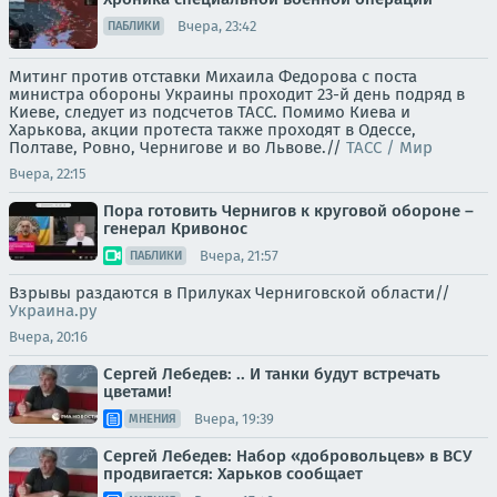
Вчера, 23:42
ПАБЛИКИ
Митинг против отставки Михаила Федорова с поста
министра обороны Украины проходит 23-й день подряд в
Киеве, следует из подсчетов ТАСС. Помимо Киева и
Харькова, акции протеста также проходят в Одессе,
Полтаве, Ровно, Чернигове и во Львове.//
ТАСС / Мир
Вчера, 22:15
Пора готовить Чернигов к круговой обороне –
генерал Кривонос
Вчера, 21:57
ПАБЛИКИ
Взрывы раздаются в Прилуках Черниговской области//
Украина.ру
Вчера, 20:16
Сергей Лебедев: .. И танки будут встречать
цветами!
Вчера, 19:39
МНЕНИЯ
Сергей Лебедев: Набор «добровольцев» в ВСУ
продвигается: Харьков сообщает