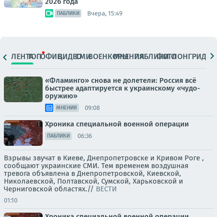
2026 года
Вчера, 15:49
ПАБЛИКИ
ЛЕНТА
ТОП
ОФИЦ.
ВИДЕО
СМИ
ВОЕНКОРЫ
МНЕНИЯ
ПАБЛИКИ
ФОТО
ЛОНГРИДЫ
«Фламинго» снова не долетели: Россия всё
быстрее адаптируется к украинскому «чудо-
оружию»
09:08
МНЕНИЯ
Хроника специальной военной операции
06:36
ПАБЛИКИ
Взрывы звучат в Киеве, Днепропетровске и Кривом Роге ,
сообщают украинские СМИ. Тем временем воздушная
тревога объявлена в Днепропетровской, Киевской,
Николаевской, Полтавской, Сумской, Харьковской и
Черниговской областях.//
ВЕСТИ
01:10
Хроника специальной военной операции