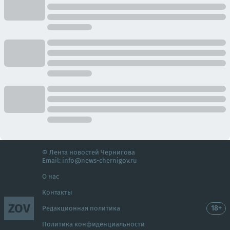
© Лента новостей Чернигова
Email:
info@news-chernigov.ru
О нас
Контакты
ZOV
18+
Редакционная политика
Политика конфиденциальности