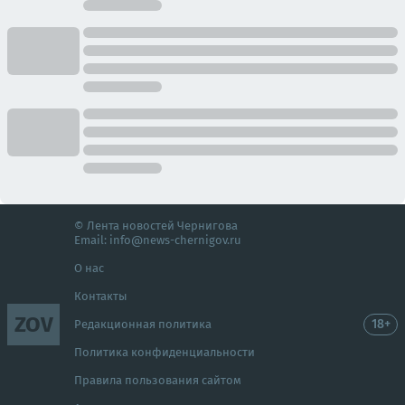
© Лента новостей Чернигова
Email:
info@news-chernigov.ru
О нас
Контакты
ZOV
18+
Редакционная политика
Политика конфиденциальности
Правила пользования сайтом