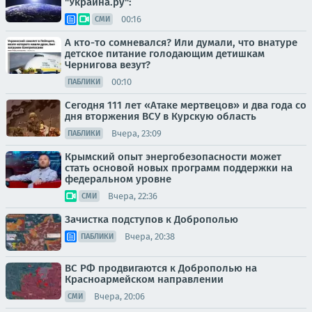
"Украина.ру":
00:16
СМИ
А кто-то сомневался? Или думали, что внатуре
детское питание голодающим детишкам
Чернигова везут?
00:10
ПАБЛИКИ
Сегодня 111 лет «Атаке мертвецов» и два года со
дня вторжения ВСУ в Курскую область
Вчера, 23:09
ПАБЛИКИ
Крымский опыт энергобезопасности может
стать основой новых программ поддержки на
федеральном уровне
Вчера, 22:36
СМИ
Зачистка подступов к Доброполью
Вчера, 20:38
ПАБЛИКИ
ВС РФ продвигаются к Доброполью на
Красноармейском направлении
Вчера, 20:06
СМИ