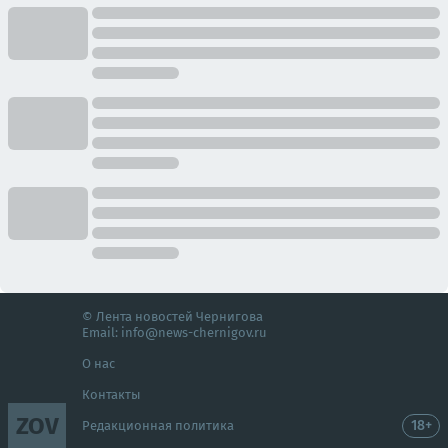
© Лента новостей Чернигова
Email:
info@news-chernigov.ru
О нас
Контакты
ZOV
18+
Редакционная политика