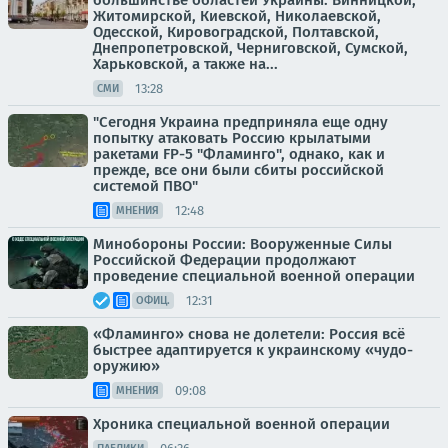
большинстве областей Украины: Винницкой,
Житомирской, Киевской, Николаевской,
Одесской, Кировоградской, Полтавской,
Днепропетровской, Черниговской, Сумской,
Харьковской, а также на...
13:28
СМИ
"Сегодня Украина предприняла еще одну
попытку атаковать Россию крылатыми
ракетами FP-5 "Фламинго", однако, как и
прежде, все они были сбиты российской
системой ПВО"
12:48
МНЕНИЯ
Минобороны России: Вооруженные Силы
Российской Федерации продолжают
проведение специальной военной операции
12:31
ОФИЦ.
«Фламинго» снова не долетели: Россия всё
быстрее адаптируется к украинскому «чудо-
оружию»
09:08
МНЕНИЯ
Хроника специальной военной операции