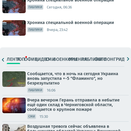
Хроника специальной военной операции
Сегодня, 06:36
ПАБЛИКИ
Хроника специальной военной операции
Вчера, 23:42
ПАБЛИКИ
ЛЕНТА
ТОП
ОФИЦ.
ВИДЕО
СМИ
ВОЕНКОРЫ
МНЕНИЯ
ПАБЛИКИ
ФОТО
ЛОНГРИДЫ
Сообщается, что в ночь на сегодня Украина
вновь запустила +-5 "Фламинго", но
безрезультатно
16:06
ПАБЛИКИ
Вчера вечером Герань отправила в небытие
ещё один склад в Черниговской области,
сообщается о крупном пожаре
15:30
СМИ
Воздушная тревога сейчас объявлена в