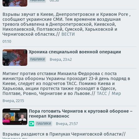
06:36
ПАБЛИКИ
Взрывы звучат в Киеве, Днепропетровске и Кривом Роге ,
сообщают украинские СМИ. Тем временем воздушная
тревога объявлена в Днепропетровской, Киевской,
Николаевской, Полтавской, Сумской, Харьковской и
Черниговской областях.//
ВЕСТИ
01:10
Хроника специальной военной операции
Вчера, 23:42
ПАБЛИКИ
Митинг против отставки Михаила Федорова с поста
министра обороны Украины проходит 23-й день подряд в
Киеве, следует из подсчетов ТАСС. Помимо Киева и
Харькова, акции протеста также проходят в Одессе,
Полтаве, Ровно, Чернигове и во Львове.//
ТАСС / Мир
Вчера, 22:15
Пора готовить Чернигов к круговой обороне –
генерал Кривонос
Вчера, 21:57
ПАБЛИКИ
Взрывы раздаются в Прилуках Черниговской области//