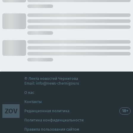
© Лента новостей Чернигова
Email:
info@news-chernigov.ru
О нас
Контакты
ZOV
18+
Редакционная политика
Политика конфиденциальности
Правила пользования сайтом