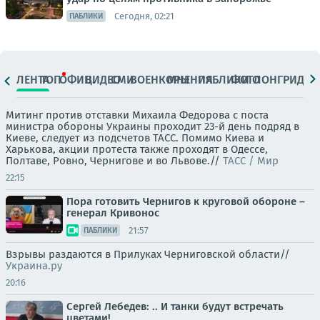
Сегодня, 02:21
ПАБЛИКИ
ЛЕНТА
ТОП
ОФИЦ.
ВИДЕО
СМИ
ВОЕНКОРЫ
МНЕНИЯ
ПАБЛИКИ
ФОТО
ЛОНГРИДЫ
Митинг против отставки Михаила Федорова с поста
министра обороны Украины проходит 23-й день подряд в
Киеве, следует из подсчетов ТАСС. Помимо Киева и
Харькова, акции протеста также проходят в Одессе,
Полтаве, Ровно, Чернигове и во Львове.//
ТАСС / Мир
22:15
Пора готовить Чернигов к круговой обороне –
генерал Кривонос
21:57
ПАБЛИКИ
Взрывы раздаются в Прилуках Черниговской области//
Украина.ру
20:16
Сергей Лебедев: .. И танки будут встречать
цветами!