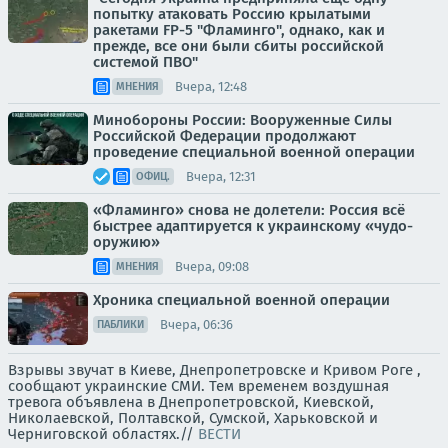
попытку атаковать Россию крылатыми
ракетами FP-5 "Фламинго", однако, как и
прежде, все они были сбиты российской
системой ПВО"
Вчера, 12:48
МНЕНИЯ
Минобороны России: Вооруженные Силы
Российской Федерации продолжают
проведение специальной военной операции
Вчера, 12:31
ОФИЦ.
«Фламинго» снова не долетели: Россия всё
быстрее адаптируется к украинскому «чудо-
оружию»
Вчера, 09:08
МНЕНИЯ
Хроника специальной военной операции
Вчера, 06:36
ПАБЛИКИ
Взрывы звучат в Киеве, Днепропетровске и Кривом Роге ,
сообщают украинские СМИ. Тем временем воздушная
тревога объявлена в Днепропетровской, Киевской,
Николаевской, Полтавской, Сумской, Харьковской и
Черниговской областях.//
ВЕСТИ