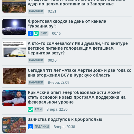
удар по целям противника в Запорожье
02:21
ПАБЛИКИ
Фронтовая сводка за день от канала
"Украина.ру":
00:16
СМИ
А кто-то сомневался? Или думали, что внатуре
детское питание голодающим детишкам
Чернигова везут?
00:10
ПАБЛИКИ
Сегодня 111 лет «Атаке мертвецов» и два года со
дня вторжения ВСУ в Курскую область
Вчера, 23:09
ПАБЛИКИ
Крымский опыт энергобезопасности может
стать основой новых программ поддержки на
федеральном уровне
Вчера, 22:36
СМИ
Зачистка подступов к Доброполью
Вчера, 20:38
ПАБЛИКИ