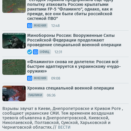
попытку атаковать Россию крылатыми
ракетами FP-5 "Фламинго", однако, как и
прежде, все они были сбиты российской
системой ПВО"
12:48
МНЕНИЯ
Минобороны России: Вооруженные Силы
Российской Федерации продолжают
проведение специальной военной операции
12:31
ОФИЦ.
«Фламинго» снова не долетели: Россия всё
быстрее адаптируется к украинскому «чудо-
оружию»
09:08
МНЕНИЯ
Хроника специальной военной операции
06:36
ПАБЛИКИ
Взрывы звучат в Киеве, Днепропетровске и Кривом Роге ,
сообщают украинские СМИ. Тем временем воздушная
тревога объявлена в Днепропетровской, Киевской,
Николаевской, Полтавской, Сумской, Харьковской и
Черниговской областях.//
ВЕСТИ