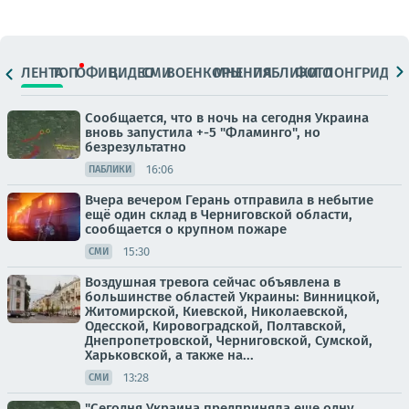
ЛЕНТА
ТОП
ОФИЦ.
ВИДЕО
СМИ
ВОЕНКОРЫ
МНЕНИЯ
ПАБЛИКИ
ФОТО
ЛОНГРИДЫ
Сообщается, что в ночь на сегодня Украина
вновь запустила +-5 "Фламинго", но
безрезультатно
16:06
ПАБЛИКИ
Вчера вечером Герань отправила в небытие
ещё один склад в Черниговской области,
сообщается о крупном пожаре
15:30
СМИ
Воздушная тревога сейчас объявлена в
большинстве областей Украины: Винницкой,
Житомирской, Киевской, Николаевской,
Одесской, Кировоградской, Полтавской,
Днепропетровской, Черниговской, Сумской,
Харьковской, а также на...
13:28
СМИ
"Сегодня Украина предприняла еще одну