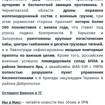
артериям и беспилотной авиации противника.
В
Черниговской области
дроны поразили
железнодорожный состав с военным грузом;
при
этом украинская сторона признает
потерю более
200 локомотивов с начала года,
что ставит под
угрозу подвоз боеприпасов. В Харькове и
Запорожье
уничтожены крупные логистические
хабы, центры снабжения и десятки грузовых тягачей,
а в Павлограде зафиксированы
мощные повторные
прилеты по важным целям.
Кроме того, российские
военные успешно
ликвидировали склад БПЛА в
районе Зеленого Яра,
а авиабомбы ФАБ-500 с УМПК
полностью разрушили пункт управления
беспилотниками
4-й бригады нацгвардии Украины в
районе Доброполья.
Осташко! Важное в ТГ
Мы в Макс
— читайте новости без сбоев и VPN