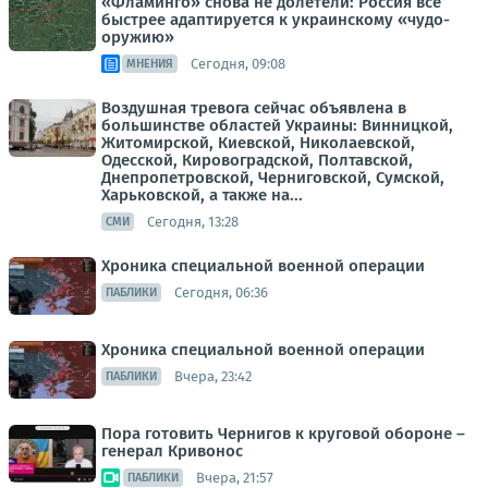
«Фламинго» снова не долетели: Россия всё
быстрее адаптируется к украинскому «чудо-
оружию»
Сегодня, 09:08
МНЕНИЯ
Воздушная тревога сейчас объявлена в
большинстве областей Украины: Винницкой,
Житомирской, Киевской, Николаевской,
Одесской, Кировоградской, Полтавской,
Днепропетровской, Черниговской, Сумской,
Харьковской, а также на...
Сегодня, 13:28
СМИ
Хроника специальной военной операции
Сегодня, 06:36
ПАБЛИКИ
Хроника специальной военной операции
Вчера, 23:42
ПАБЛИКИ
Пора готовить Чернигов к круговой обороне –
генерал Кривонос
Вчера, 21:57
ПАБЛИКИ