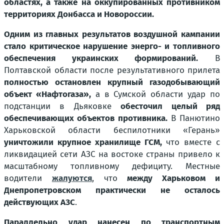
областях, а также на оккупированных противником
территориях Донбасса и Новороссии.
Одним из главных результатов воздушной кампании
стало критическое нарушение энерго- и топливного
обеспечения украинских формирований.
В
Полтавской области после результативного прилета
полностью остановлен крупный газодобывающий
объект «Нафтогаза»,
а в Сумской области удар по
подстанции в Дьяковке
обесточил целый ряд
обеспечивающих объектов противника.
В Панютино
Харьковской области беспилотники «Герань»
уничтожили крупное хранилище ГСМ,
что вместе с
ликвидацией сети АЗС на востоке страны привело к
масштабному топливному дефициту. Местные
водители
жалуются
, что
между Харьковом и
Днепропетровском практически не осталось
действующих АЗС
.
Параллельно удар нанесен по транспортным