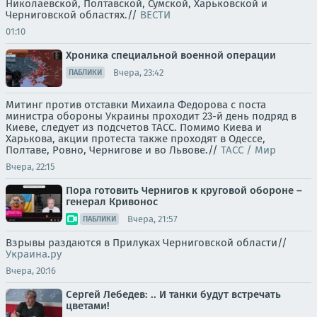
Николаевской, Полтавской, Сумской, Харьковской и
Черниговской областях.//
ВЕСТИ
01:10
Хроника специальной военной операции
Вчера, 23:42
ПАБЛИКИ
Митинг против отставки Михаила Федорова с поста
министра обороны Украины проходит 23-й день подряд в
Киеве, следует из подсчетов ТАСС. Помимо Киева и
Харькова, акции протеста также проходят в Одессе,
Полтаве, Ровно, Чернигове и во Львове.//
ТАСС / Мир
Вчера, 22:15
Пора готовить Чернигов к круговой обороне –
генерал Кривонос
Вчера, 21:57
ПАБЛИКИ
Взрывы раздаются в Прилуках Черниговской области//
Украина.ру
Вчера, 20:16
Сергей Лебедев: .. И танки будут встречать
цветами!