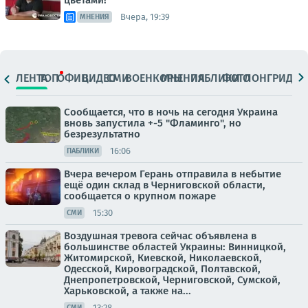
цветами!
Вчера, 19:39
МНЕНИЯ
ЛЕНТА
ТОП
ОФИЦ.
ВИДЕО
СМИ
ВОЕНКОРЫ
МНЕНИЯ
ПАБЛИКИ
ФОТО
ЛОНГРИДЫ
Сообщается, что в ночь на сегодня Украина
вновь запустила +-5 "Фламинго", но
безрезультатно
16:06
ПАБЛИКИ
Вчера вечером Герань отправила в небытие
ещё один склад в Черниговской области,
сообщается о крупном пожаре
15:30
СМИ
Воздушная тревога сейчас объявлена в
большинстве областей Украины: Винницкой,
Житомирской, Киевской, Николаевской,
Одесской, Кировоградской, Полтавской,
Днепропетровской, Черниговской, Сумской,
Харьковской, а также на...
13:28
СМИ