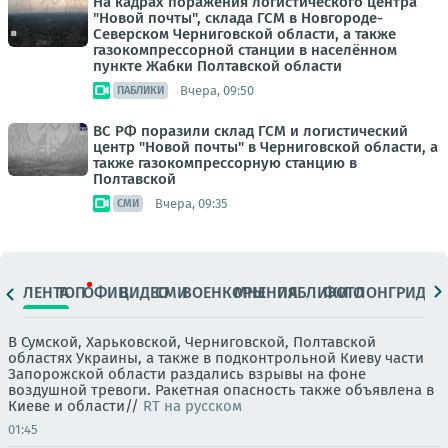
На кадрах поражения логистического центра
"Новой почты", склада ГСМ в Новгороде-
Северском Черниговской области, а также
газокомпрессорной станции в населённом
пункте Жабки Полтавской области
Вчера, 09:50
ПАБЛИКИ
ВС РФ поразили склад ГСМ и логистический
центр "Новой почты" в Черниговской области, а
также газокомпрессорную станцию в
Полтавской
Вчера, 09:35
СМИ
ЛЕНТА
ТОП
ОФИЦ.
ВИДЕО
СМИ
ВОЕНКОРЫ
МНЕНИЯ
ПАБЛИКИ
ФОТО
ЛОНГРИДЫ
В Сумской, Харьковской, Черниговской, Полтавской
областях Украины, а также в подконтрольной Киеву части
Запорожской области раздались взрывы на фоне
воздушной тревоги. Ракетная опасность также объявлена в
Киеве и области//
RT на русском
01:45