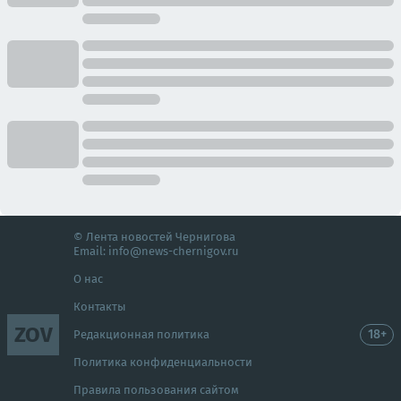
© Лента новостей Чернигова
Email:
info@news-chernigov.ru
О нас
Контакты
ZOV
18+
Редакционная политика
Политика конфиденциальности
Правила пользования сайтом