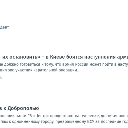
едев"
 их остановить» – в Киеве боятся наступления ар
 должно готовиться к тому, что армия России может пойти в наст
ил экс-участник карательной операции...
6
в к Доброполью
влении части ГВ «Центр» продолжают наступление, достигая новы
упам к одноименному городу, превращенному ВСУ за последние годы