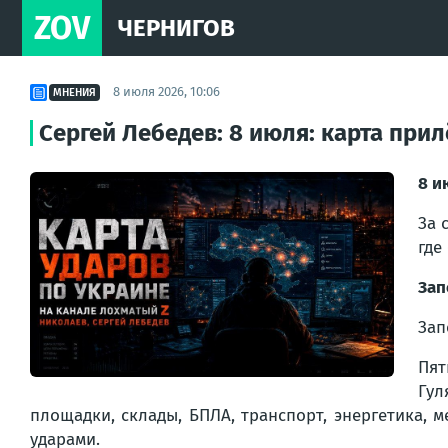
ZOV
ЧЕРНИГОВ
8 июля 2026, 10:06
МНЕНИЯ
Сергей Лебедев: 8 июля: карта прил
8 и
За 
где
Зап
Зап
Пят
Гул
площадки, склады, БПЛА, транспорт, энергетика, 
ударами.