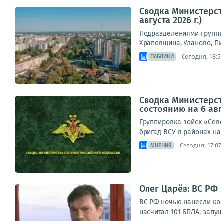
Сводка Министерст
августа 2026 г.)
Подразделениями группи
Храповщина, Уланово, П
Сегодня, 18:5
ПАБЛИКИ
Сводка Министерс
состоянию на 6 авг
Группировка войск «Сев
бригад ВСУ в районах на
Сегодня, 17:07
МНЕНИЯ
Олег Царёв: ВС РФ
ВС РФ ночью нанесли ко
насчитал 101 БПЛА, запу