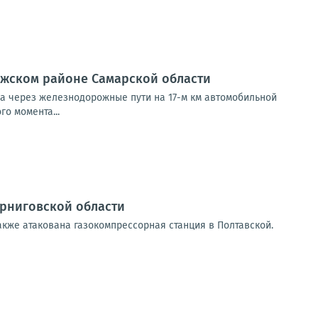
лжском районе Самарской области
да через железнодорожные пути на 17-м км автомобильной
о момента...
ерниговской области
акже атакована газокомпрессорная станция в Полтавской.