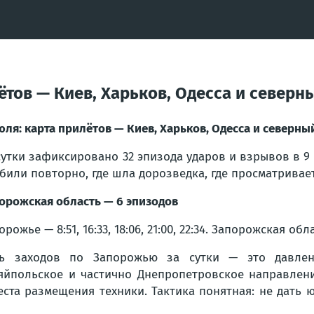
ётов — Киев, Харьков, Одесса и северн
юля: карта прилётов — Киев, Харьков, Одесса и северны
сутки зафиксировано 32 эпизода ударов и взрывов в 9 о
 били повторно, где шла дорозведка, где просматривает
орожская область — 6 эпизодов
орожье — 8:51, 16:33, 18:06, 21:00, 22:34. Запорожская обл
ь заходов по Запорожью за сутки — это давлени
яйпольское и частично Днепропетровское направлен
места размещения техники. Тактика понятная: не дат