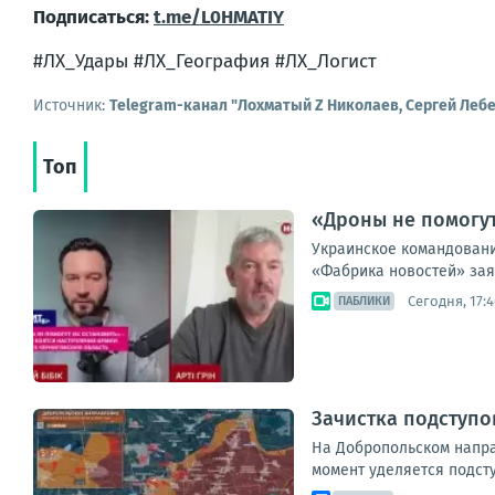
Подписаться:
t.me/L0HMATIY
#ЛХ_Удары #ЛХ_География #ЛХ_Логист
Источник:
Telegram-канал "Лохматый Z Николаев, Сергей Леб
Топ
«Дроны не помогут
Украинское командование
«Фабрика новостей» заяв
Сегодня, 17:4
ПАБЛИКИ
Зачистка подступо
На Добропольском напра
момент уделяется подст