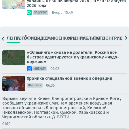
Украины 07:30 06 августа 2026 – 07:30 07 августа
2026 года
Вчера, 15:49
ПАБЛИКИ
ЛЕНТА
ТОП
ОФИЦ.
ВИДЕО
СМИ
ВОЕНКОРЫ
МНЕНИЯ
ПАБЛИКИ
ФОТО
ЛОНГРИДЫ
«Фламинго» снова не долетели: Россия всё
быстрее адаптируется к украинскому «чудо-
оружию»
09:08
МНЕНИЯ
Хроника специальной военной операции
06:36
ПАБЛИКИ
Взрывы звучат в Киеве, Днепропетровске и Кривом Роге ,
сообщают украинские СМИ. Тем временем воздушная
тревога объявлена в Днепропетровской, Киевской,
Николаевской, Полтавской, Сумской, Харьковской и
Черниговской областях.//
ВЕСТИ
01:10