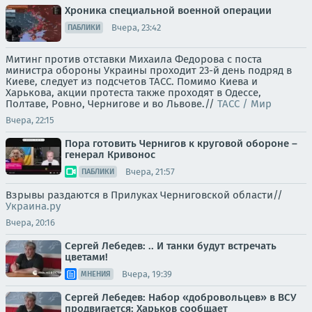
Хроника специальной военной операции
Вчера, 23:42
ПАБЛИКИ
Митинг против отставки Михаила Федорова с поста
министра обороны Украины проходит 23-й день подряд в
Киеве, следует из подсчетов ТАСС. Помимо Киева и
Харькова, акции протеста также проходят в Одессе,
Полтаве, Ровно, Чернигове и во Львове.//
ТАСС / Мир
Вчера, 22:15
Пора готовить Чернигов к круговой обороне –
генерал Кривонос
Вчера, 21:57
ПАБЛИКИ
Взрывы раздаются в Прилуках Черниговской области//
Украина.ру
Вчера, 20:16
Сергей Лебедев: .. И танки будут встречать
цветами!
Вчера, 19:39
МНЕНИЯ
Сергей Лебедев: Набор «добровольцев» в ВСУ
продвигается: Харьков сообщает