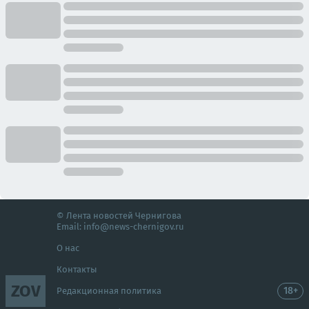
© Лента новостей Чернигова
Email:
info@news-chernigov.ru
О нас
Контакты
ZOV
18+
Редакционная политика