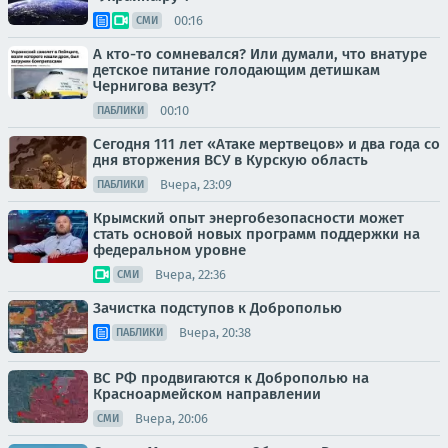
00:16
СМИ
А кто-то сомневался? Или думали, что внатуре
детское питание голодающим детишкам
Чернигова везут?
00:10
ПАБЛИКИ
Сегодня 111 лет «Атаке мертвецов» и два года со
дня вторжения ВСУ в Курскую область
Вчера, 23:09
ПАБЛИКИ
Крымский опыт энергобезопасности может
стать основой новых программ поддержки на
федеральном уровне
Вчера, 22:36
СМИ
Зачистка подступов к Доброполью
Вчера, 20:38
ПАБЛИКИ
ВС РФ продвигаются к Доброполью на
Красноармейском направлении
Вчера, 20:06
СМИ