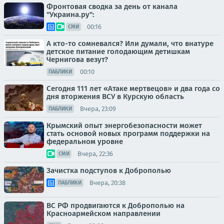
Фронтовая сводка за день от канала
"Украина.ру":
00:16
СМИ
А кто-то сомневался? Или думали, что внатуре
детское питание голодающим детишкам
Чернигова везут?
00:10
ПАБЛИКИ
Сегодня 111 лет «Атаке мертвецов» и два года со
дня вторжения ВСУ в Курскую область
Вчера, 23:09
ПАБЛИКИ
Крымский опыт энергобезопасности может
стать основой новых программ поддержки на
федеральном уровне
Вчера, 22:36
СМИ
Зачистка подступов к Доброполью
Вчера, 20:38
ПАБЛИКИ
ВС РФ продвигаются к Доброполью на
Красноармейском направлении