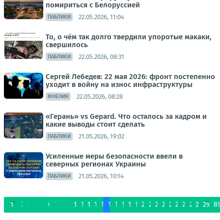
помириться с Белоруссией
22.05.2026, 11:04
ПАБЛИКИ
То, о чём так долго твердили упоротые макаки,
свершилось
22.05.2026, 08:31
ПАБЛИКИ
Сергей Лебедев: 22 мая 2026: фронт постепенно
уходит в войну на износ инфраструктуры
22.05.2026, 08:28
МНЕНИЯ
«Герань» vs Gepard. Что осталось за кадром и
какие выводы стоит сделать
21.05.2026, 19:02
ПАБЛИКИ
Усиленные меры безопасности ввели в
северных регионах Украины
21.05.2026, 10:14
ПАБЛИКИ
...
...
1
2
3
4
5
6
7
8
9
10
11
12
13
14
15
16
17
18
19
20
21
22
23
24
25
26
27
28
29
8